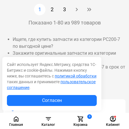
1
2
3
Показано 1-80 из 989 товаров
Ищете, где купить запчасти из категории PC200-7
по выгодной цене?
Закажите оригинальные запчасти из категории
PC200-7 с гарантией!
Сайт использует Яндекс.Метрику, средства 1С-
Доставка запчастей из категории PC200-7 в срок от
Битрикс и cookie-файлы. Нажимая кнопку
1 дня.
ниже, вы соглашаетесь с
политикой обработки
таких данных и принимаете
пользовательское
соглашение
.
Согласен
Акционные товары
0
Масла и смазки
Главная
Каталог
Корзина
Кабинет