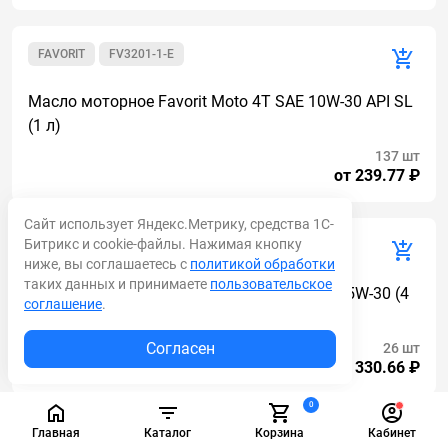
FAVORIT
FV3201-1-E
Масло моторное Favorit Moto 4T SAE 10W-30 API SL
(1 л)
137 шт
от 239.77 ₽
Сайт использует Яндекс.Метрику, средства 1С-
Битрикс и cookie-файлы. Нажимая кнопку
FAVORIT
FV3703-4-E
ниже, вы соглашаетесь с
политикой обработки
таких данных и принимаете
пользовательское
Масло моторное Favorit Premium DPF SAE 5W-30 (4
соглашение
.
л)
Согласен
26 шт
от 1 330.66 ₽
0
Главная
Каталог
Корзина
Кабинет
FAVORIT
FV3703-1-E