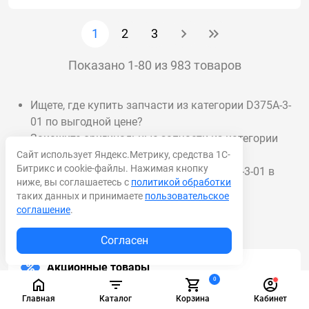
1
2
3
Показано 1-80 из 983 товаров
Ищете, где купить запчасти из категории D375A-3-
01 по выгодной цене?
Закажите оригинальные запчасти из категории
D375A-3-01 с гарантией!
Сайт использует Яндекс.Метрику, средства 1С-
Битрикс и cookie-файлы. Нажимая кнопку
Доставка запчастей из категории D375A-3-01 в
ниже, вы соглашаетесь с
политикой обработки
срок от 1 дня.
таких данных и принимаете
пользовательское
соглашение
.
Согласен
Акционные товары
0
Главная
Каталог
Корзина
Кабинет
Масла и смазки