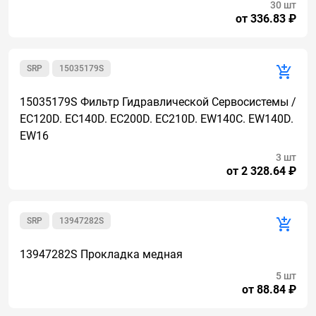
30 шт
от 336.83 ₽
SRP
15035179S
15035179S Фильтр Гидравлической Сервосистемы /
EC120D. EC140D. EC200D. EC210D. EW140C. EW140D.
EW16
3 шт
от 2 328.64 ₽
SRP
13947282S
13947282S Прокладка медная
5 шт
от 88.84 ₽