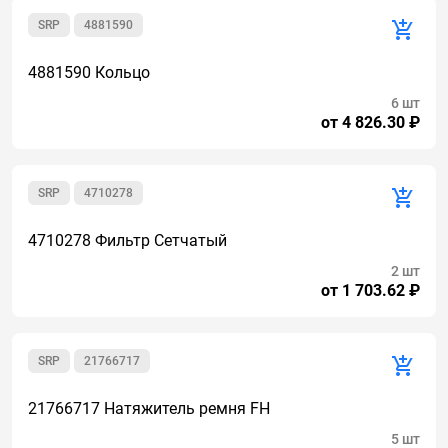
SRP
4881590
4881590 Кольцо
6 шт
от 4 826.30 ₽
SRP
4710278
4710278 Фильтр Сетчатый
2 шт
от 1 703.62 ₽
SRP
21766717
21766717 Натяжитель ремня FH
5 шт