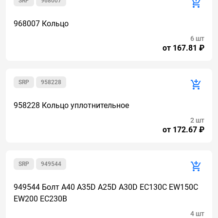
SRP
968007
968007 Кольцо
6 шт
от 167.81 ₽
SRP
958228
958228 Кольцо уплотнительное
2 шт
от 172.67 ₽
SRP
949544
949544 Болт A40 A35D A25D A30D EC130C EW150C
EW200 EC230B
4 шт