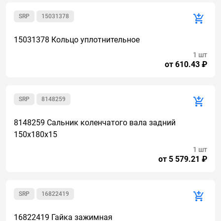
SRP
15031378
15031378 Кольцо уплотнительное
1 шт
от 610.43 ₽
SRP
8148259
8148259 Сальник коленчатого вала задний
150х180х15
1 шт
от 5 579.21 ₽
SRP
16822419
16822419 Гайка зажимная