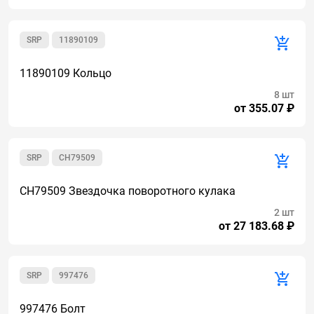
SRP
11890109
11890109 Кольцо
8 шт
от 355.07 ₽
SRP
CH79509
CH79509 Звездочка поворотного кулака
2 шт
от 27 183.68 ₽
SRP
997476
997476 Болт