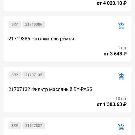
от 4 020.10 ₽
SRP
21719386
21719386 Натяжитель ремня
1 шт
от 3 648 ₽
SRP
21707132
21707132 Фильтр масляный BY-PASS
10 шт
от 1 383.63 ₽
SRP
21647837