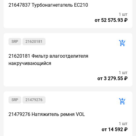
21647837 Турбонагнетатель EC210
1 шт
от 52 575.93 ₽
SRP
21620181
21620181 Фильтр влагоотделителя
накручивающийся
1 шт
от 3 279.55 ₽
SRP
21479276
21479276 Натяжитель ремня VOL
1 шт
от 14 592 ₽