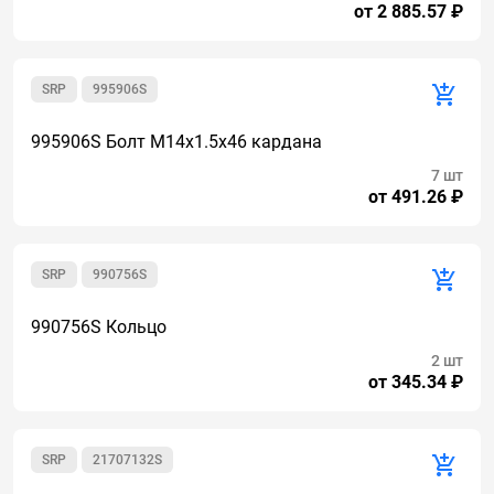
от 2 885.57 ₽
SRP
995906S
995906S Болт М14х1.5х46 кардана
7 шт
от 491.26 ₽
SRP
990756S
990756S Кольцо
2 шт
от 345.34 ₽
SRP
21707132S