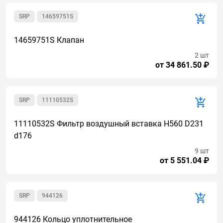
SRP
14659751S
14659751S Клапан
2 шт
от 34 861.50 ₽
SRP
11110532S
11110532S Фильтр воздушный вставка H560 D231
d176
9 шт
от 5 551.04 ₽
SRP
944126
944126 Кольцо уплотнительное