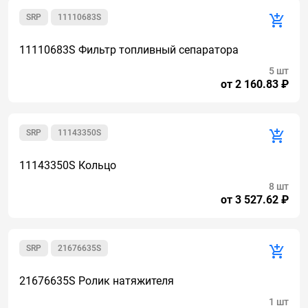
SRP
11110683S
11110683S Фильтр топливный сепаратора
5 шт
от 2 160.83 ₽
SRP
11143350S
11143350S Кольцо
8 шт
от 3 527.62 ₽
SRP
21676635S
21676635S Ролик натяжителя
1 шт