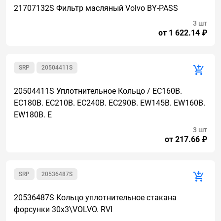
21707132S Фильтр масляный Volvo BY-PASS
3 шт
от 1 622.14 ₽
SRP
20504411S
20504411S Уплотнительное Кольцо / EC160B.
EC180B. EC210B. EC240B. EC290B. EW145B. EW160B.
EW180B. E
3 шт
от 217.66 ₽
SRP
20536487S
20536487S Кольцо уплотнительное стакана
форсунки 30х3\VOLVO. RVI