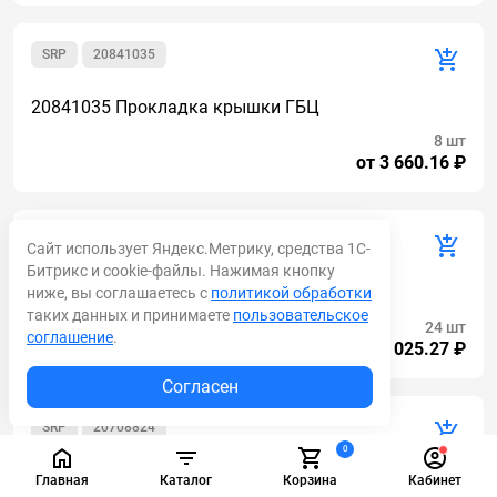
SRP
20841035
20841035 Прокладка крышки ГБЦ
8 шт
от 3 660.16 ₽
SRP
20805349
Сайт использует Яндекс.Метрику, средства 1С-
Битрикс и cookie-файлы. Нажимая кнопку
20805349 Фильтр топливный ABG7820
ниже, вы соглашаетесь с
политикой обработки
таких данных и принимаете
пользовательское
24 шт
соглашение
.
от 1 025.27 ₽
Согласен
SRP
20708824
0
20708824 Распредвал
Главная
Каталог
Корзина
Кабинет