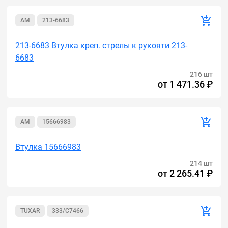
AM
213-6683
213-6683 Втулка креп. стрелы к рукояти 213-
6683
216 шт
от
1 471.36 ₽
AM
15666983
Втулка 15666983
214 шт
от
2 265.41 ₽
TUXAR
333/C7466