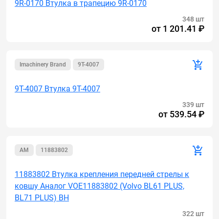
9R-0170 Втулка в трапецию 9R-0170
348 шт
от
1 201.41 ₽
Imachinery Brand
9T-4007
9T-4007 Втулка 9T-4007
339 шт
от
539.54 ₽
AM
11883802
11883802 Втулка крепления передней стрелы к
ковшу Аналог VOE11883802 (Volvo BL61 PLUS,
BL71 PLUS) BH
322 шт