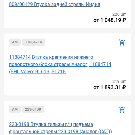
809/00129 Втулка задней стрелы Индия
220 шт
от
1 048.19 ₽
AM
11884714
11884714 Втулка крепления нижнего
поворотного блока стрелы Аналог, 11884714
(BHL Volvo: BL61B, BL71B
219 шт
от
1 893.31 ₽
AM
223-0198
223-0198 Втулка гильзы г/ц подъема
фронтальной стрелы 223-0198 (Аналог (САТ))