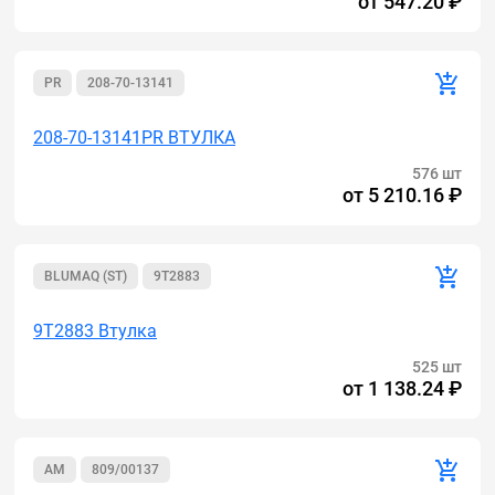
от
547.20 ₽
PR
208-70-13141
208-70-13141PR ВТУЛКА
576 шт
от
5 210.16 ₽
BLUMAQ (ST)
9T2883
9T2883 Втулка
525 шт
от
1 138.24 ₽
AM
809/00137