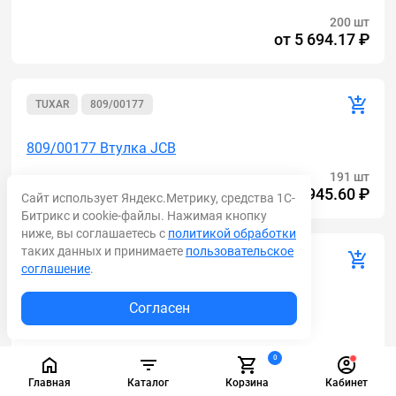
200 шт
от
5 694.17 ₽
TUXAR
809/00177
809/00177 Втулка JCB
191 шт
от
1 945.60 ₽
Сайт использует Яндекс.Метрику, средства 1С-
Битрикс и cookie-файлы. Нажимая кнопку
ниже, вы соглашаетесь с
политикой обработки
таких данных и принимаете
пользовательское
AM
15606200
соглашение
.
15606200 Втулка в раму 15606200 (Аналог
Согласен
(Volvo)) BL61 PLUS, BL71 PLUS
189 шт
0
от
3 714.88 ₽
Главная
Каталог
Корзина
Кабинет