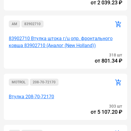
от
2 039.23 ₽
AM
83902710
83902710 Втулка штока г/ц опр. фронтального
ковша 83902710 (Аналог (New Holland))
318 шт
от
801.34 ₽
MOTROL
208-70-72170
Втулка 208-70-72170
303 шт
от
5 107.20 ₽