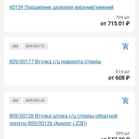
45159 Подшипник шкворня верхний/нижний
709 шт
от
715.01 ₽
AM
809/00177
809/00177 Втулка г/ц поворота стрелы
614 шт
от
608 ₽
AM
809/00126
809/00126 Втулка штока г/ц стрелы обратной
лопаты 809/00126 (Аналог (JCB))
599 шт