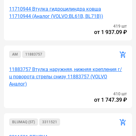
11710944 Втулка гидроцилиндра ковша
11710944 (Аналог (VOLVO:BL61B, BL71B))
419 шт
от
1 937.09 ₽
AM
11883757
11883757 Втулка наружняя, нижняя крепления г/
ц поворота стрелы снизу 11883757 (VOLVO
Аналог)
410 шт
от
1 747.39 ₽
BLUMAQ (ST)
3311521