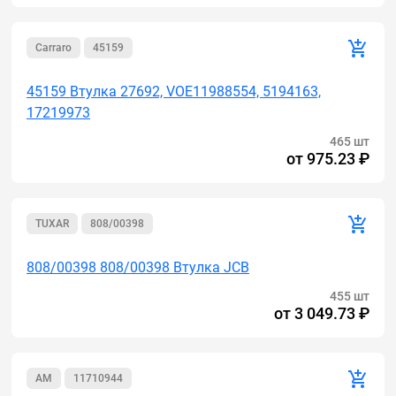
Carraro
45159
45159 Втулка 27692, VOE11988554, 5194163,
17219973
465 шт
от
975.23 ₽
TUXAR
808/00398
808/00398 808/00398 Втулка JCB
455 шт
от
3 049.73 ₽
AM
11710944