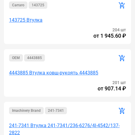
Carraro
143725
143725 Втулка
204 шт
от
1 945.60 ₽
OEM
4443885
4443885 Втулка ковш-рукоять 4443885
201 шт
от
907.14 ₽
Imachinery Brand
241-7341
241-7341 Втулка 241-7341/236-6276/4I-4542/137-
2822