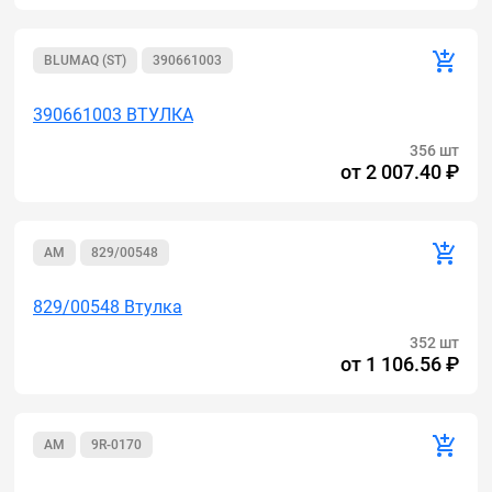
BLUMAQ (ST)
390661003
390661003 ВТУЛКА
356 шт
от
2 007.40 ₽
AM
829/00548
829/00548 Втулка
352 шт
от
1 106.56 ₽
AM
9R-0170