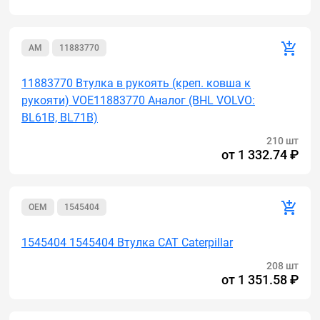
AM
11883770
11883770 Втулка в рукоять (креп. ковша к
рукояти) VOE11883770 Аналог (BHL VOLVO:
BL61B, BL71B)
210 шт
от
1 332.74 ₽
OEM
1545404
1545404 1545404 Втулка CAT Caterpillar
208 шт
от
1 351.58 ₽