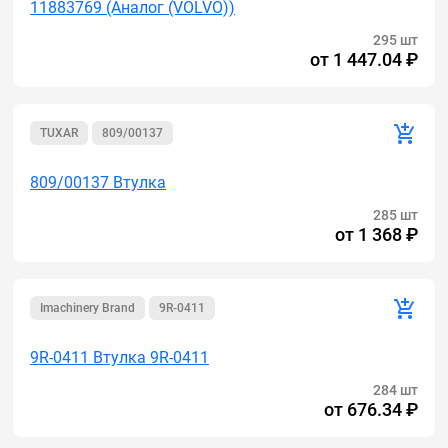
11883769 (Аналог (VOLVO))
295 шт
от
1 447.04 ₽
TUXAR
809/00137
809/00137 Втулка
285 шт
от
1 368 ₽
Imachinery Brand
9R-0411
9R-0411 Втулка 9R-0411
284 шт
от
676.34 ₽