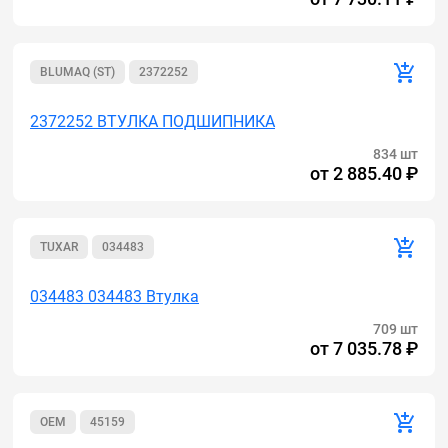
BLUMAQ (ST)
2372252
2372252 ВТУЛКА ПОДШИПНИКА
834 шт
от
2 885.40 ₽
TUXAR
034483
034483 034483 Втулка
709 шт
от
7 035.78 ₽
OEM
45159