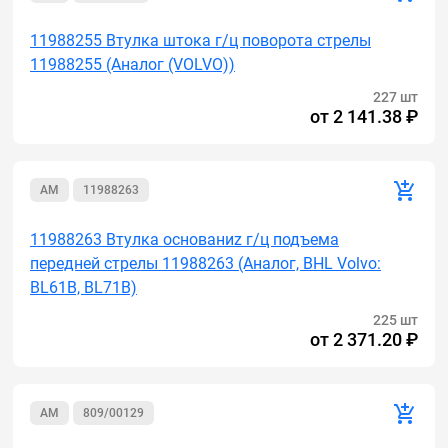
11988255 Втулка штока г/ц поворота стрелы
11988255 (Аналог (VOLVO))
227 шт
от
2 141.38 ₽
AM
11988263
11988263 Втулка основаниz г/ц подъема
передней стрелы 11988263 (Аналог, BHL Volvo:
BL61B, BL71B)
225 шт
от
2 371.20 ₽
AM
809/00129