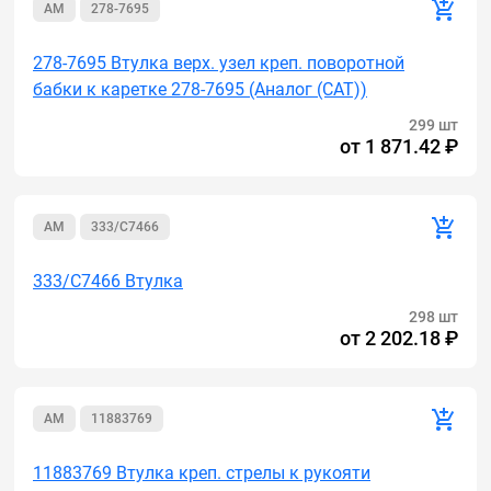
AM
278-7695
278-7695 Втулка верх. узел креп. поворотной
бабки к каретке 278-7695 (Аналог (САТ))
299 шт
от
1 871.42 ₽
AM
333/C7466
333/C7466 Втулка
298 шт
от
2 202.18 ₽
AM
11883769
11883769 Втулка креп. стрелы к рукояти