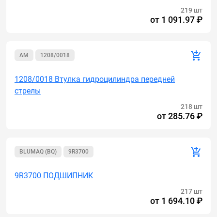
219 шт
от
1 091.97 ₽
AM
1208/0018
1208/0018 Втулка гидроцилиндра передней
стрелы
218 шт
от
285.76 ₽
BLUMAQ (BQ)
9R3700
9R3700 ПОДШИПНИК
217 шт
от
1 694.10 ₽