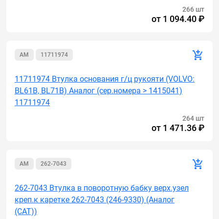
266 шт
от
1 094.40 ₽
AM
11711974
11711974 Втулка основания г/ц рукояти (VOLVO:
BL61B, BL71B) Аналог (сер.номера > 1415041)
11711974
264 шт
от
1 471.36 ₽
AM
262-7043
262-7043 Втулка в поворотную бабку верх.узел
креп.к каретке 262-7043 (246-9330) (Аналог
(САТ))