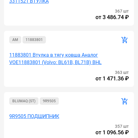
3311521 ВТУЛКА
367 шт
от
3 486.74 ₽
AM
11883801
11883801 Втулка в тягу ковша Аналог
VOE11883801 (Volvo: BL61B, BL71B) BHL
363 шт
от
1 471.36 ₽
BLUMAQ (ST)
9R9505
9R9505 ПОДШИПНИК
357 шт
от
1 096.56 ₽