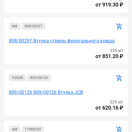
от
919.30 ₽
AM
808/00297
808/00297 Втулка стрелы фронтального ковша
235 шт
от
851.20 ₽
TUXAR
809/00126
809/00126 809/00126 Втулка JCB
229 шт
от
620.16 ₽
AM
11988255