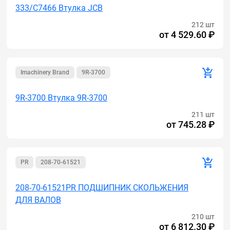
333/C7466 Втулка JCB
212 шт
от
4 529.60 ₽
Imachinery Brand
9R-3700
9R-3700 Втулка 9R-3700
211 шт
от
745.28 ₽
PR
208-70-61521
208-70-61521PR ПОДШИПНИК СКОЛЬЖЕНИЯ
ДЛЯ ВАЛОВ
210 шт
от
6 812.30 ₽