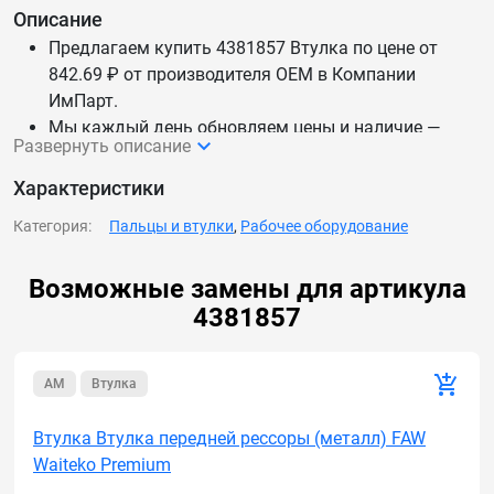
Описание
Предлагаем купить 4381857 Втулка по цене от
842.69 ₽ от производителя OEM в Компании
ИмПарт.
Мы каждый день обновляем цены и наличие —
Развернуть описание
данные актуальны.
Доставим 4381857 Втулка по России и СНГ.
Характеристики
Категория:
Пальцы и втулки
,
Рабочее оборудование
Возможные замены для артикула
4381857
AM
Втулка
Втулка Втулка передней рессоры (металл) FAW
Waiteko Premium