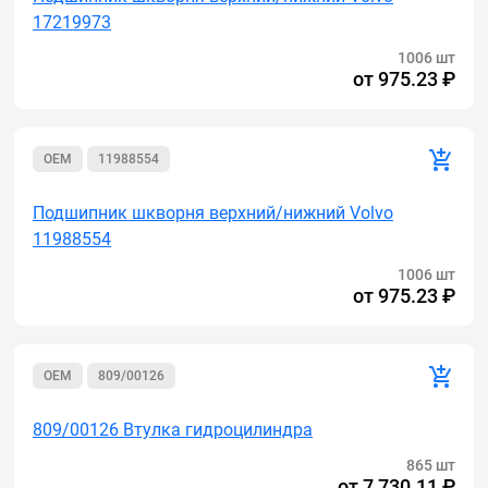
17219973
1006 шт
от
975.23 ₽
OEM
11988554
Подшипник шкворня верхний/нижний Volvo
11988554
1006 шт
от
975.23 ₽
OEM
809/00126
809/00126 Втулка гидроцилиндра
865 шт
от
7 730.11 ₽