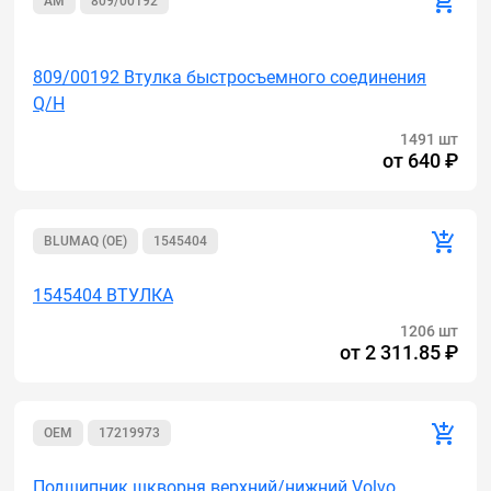
AM
809/00192
Акция
809/00192 Втулка быстросъемного соединения
Q/H
1491 шт
от
640 ₽
BLUMAQ (OE)
1545404
1545404 ВТУЛКА
1206 шт
от
2 311.85 ₽
OEM
17219973
Подшипник шкворня верхний/нижний Volvo