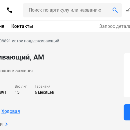
ия
Контакты
Запрос детал
08891 каток поддерживающий
ивающий, AM
ожные замены
Вес / кг
Гарантия
891
15
6 месяцев
,
Ходовая
ки