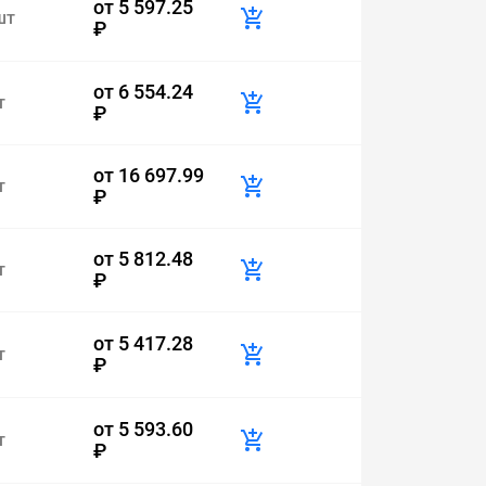
от
5 597.25
шт
₽
от
6 554.24
т
₽
от
16 697.99
т
₽
от
5 812.48
т
₽
от
5 417.28
т
₽
от
5 593.60
т
₽