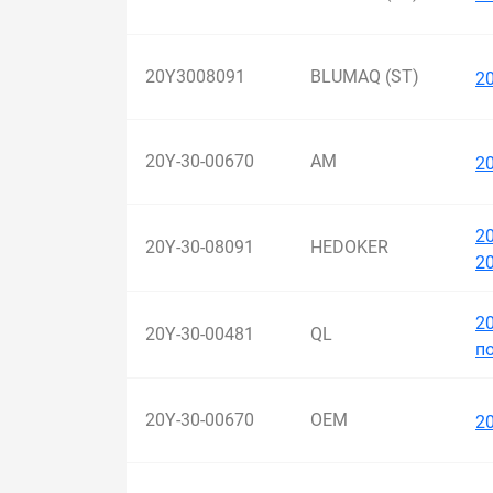
20Y3008091
BLUMAQ (ST)
2
20Y-30-00670
AM
2
2
20Y-30-08091
HEDOKER
20
2
20Y-30-00481
QL
п
20Y-30-00670
OEM
2