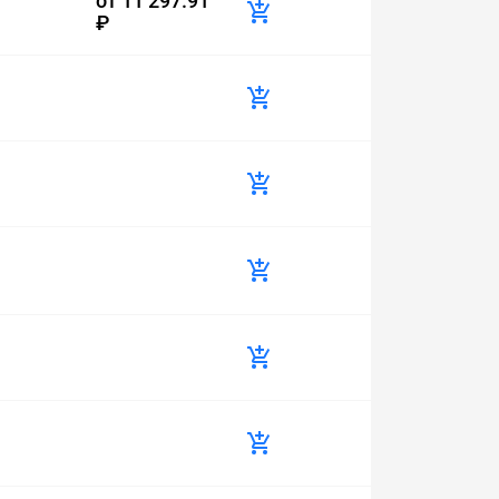
от
11 297.91
₽