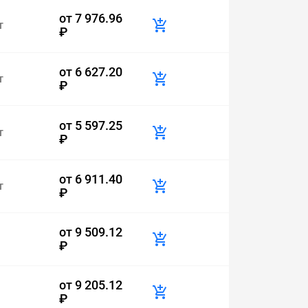
от
7 976.96
т
₽
от
6 627.20
т
₽
от
5 597.25
т
₽
от
6 911.40
т
₽
от
9 509.12
₽
от
9 205.12
₽