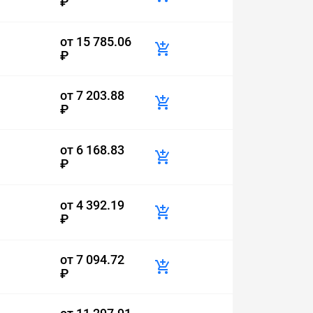
₽
от
15 785.06
₽
от
7 203.88
₽
от
6 168.83
₽
от
4 392.19
₽
от
7 094.72
₽