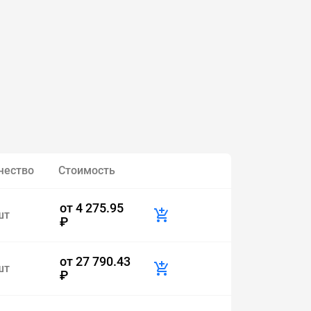
чество
Стоимость
от
4 275.95
шт
₽
от
27 790.43
шт
₽