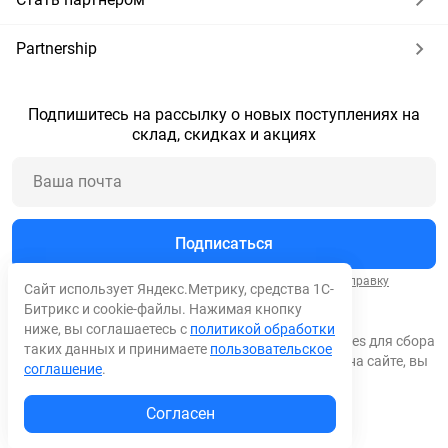
Partnership
Подпишитесь на рассылку о новых поступлениях на
склад, скидках и акциях
Подписаться
Нажимая кнопку "Подписаться", вы соглашаетесь на
отправку
Сайт использует Яндекс.Метрику, средства 1С-
сообщений
и
обработку персональных данных
.
Битрикс и cookie-файлы. Нажимая кнопку
ниже, вы соглашаетесь с
политикой обработки
© 2026 Все права защищены. Мы используем cookies для сбора
таких данных и принимаете
пользовательское
обезличенных персональных данных. Оставаясь на сайте, вы
соглашение
.
соглашаетесь на сбор таких данных.
Согласен