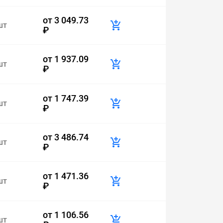
от
3 049.73
шт
₽
от
1 937.09
шт
₽
от
1 747.39
шт
₽
от
3 486.74
шт
₽
от
1 471.36
шт
₽
от
1 106.56
шт