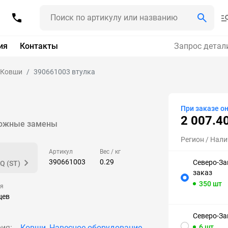
ия
Контакты
Запрос детал
Ковши
390661003 втулка
Q
При заказе о
2 007.4
ожные замены
Регион
/ Нали
Артикул
Вес / кг
390661003
0.29
Северо-За
Q (ST)
заказ
350 шт
ия
цев
Северо-За
ия:
Ковши
,
Навесное оборудование
6 шт