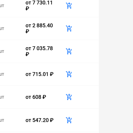
от
7 730.11
шт
₽
от
2 885.40
шт
₽
от
7 035.78
шт
₽
от
715.01 ₽
шт
от
608 ₽
шт
от
547.20 ₽
шт