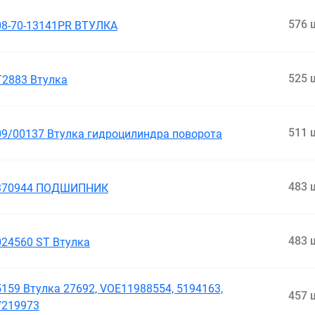
576 
08-70-13141PR ВТУЛКА
525 
T2883 Втулка
511 
09/00137 Втулка гидроцилиндра поворота
483 
370944 ПОДШИПНИК
483 
024560 ST Втулка
5159 Втулка 27692, VOE11988554, 5194163,
457 
7219973