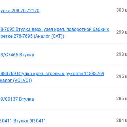
303 
тулка 208-70-72170
8-7695 Втулка верх. узел креп. поворотной бабки к
299 
ретке 278-7695 (Аналог (САТ))
298 
33/C7466 Втулка
1883769 Втулка креп. стрелы к рукояти 11883769
295 
Аналог (VOLVO))
285 
09/00137 Втулка
284 
R-0411 Втулка 9R-0411