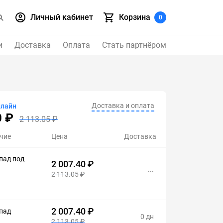
Личный кабинет
Корзина
0
и
Доставка
Оплата
Стать партнёром
Доставка и оплата
нлайн
0 ₽
2 113.05 ₽
чие
Цена
Доставка
пад под
2 007.40 ₽
...
2 113.05 ₽
2 007.40 ₽
пад
0 дн
2 113.05 ₽