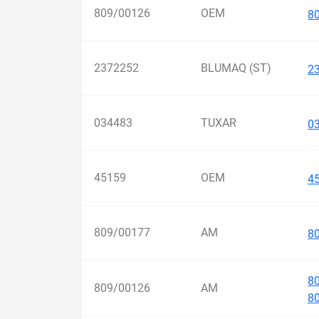
809/00126
OEM
8
2372252
BLUMAQ (ST)
2
034483
TUXAR
0
45159
OEM
4
809/00177
AM
8
8
809/00126
AM
80