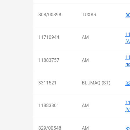
808/00398
TUXAR
8
1
11710944
AM
(
1
11883757
AM
п
3311521
BLUMAQ (ST)
3
1
11883801
AM
(V
829/00548
AM
8