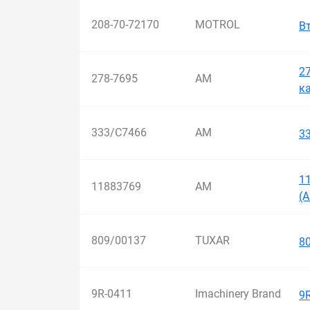
208-70-72170
MOTROL
В
27
278-7695
AM
ка
333/C7466
AM
3
1
11883769
AM
(
809/00137
TUXAR
8
9R-0411
Imachinery Brand
9