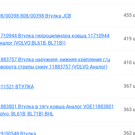
455 
08/00398 808/00398 Втулка JCB
1710944 Втулка гидроцилиндра ковша 11710944
419 
Аналог (VOLVO:BL61B, BL71B))
1883757 Втулка наружняя, нижняя крепления г/ц
410 
оворота стрелы снизу 11883757 (VOLVO Аналог)
367 
311521 ВТУЛКА
1883801 Втулка в тягу ковша Аналог VOE11883801
363 
olvo: BL61B, BL71B) BHL
362 
29/00548 Втулка