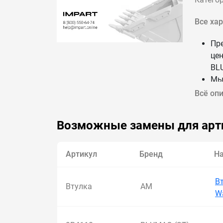
Все ха
Пр
цен
BL
Мы
на
Всё оп
До
СНГ
Возможные замены для арт
Артикул
Бренд
Н
В
Втулка
AM
W