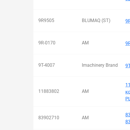
9R9505
BLUMAQ (ST)
9
9R-0170
AM
9
9T-4007
Imachinery Brand
9T
1
11883802
AM
к
P
8
83902710
AM
83