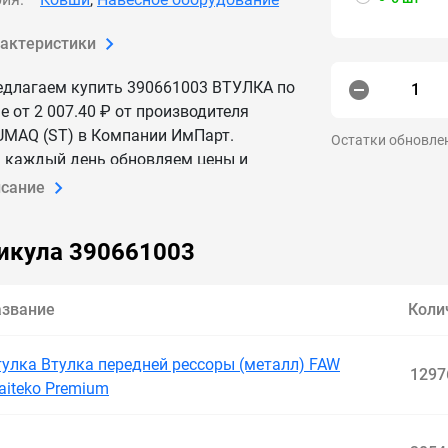
рактеристики
едлагаем купить 390661003 ВТУЛКА по
е от 2 007.40 ₽ от производителя
UMAQ (ST) в Компании ИмПарт.
Остатки обновле
 каждый день обновляем цены и
личие — данные актуальны.
исание
ставим 390661003 ВТУЛКА по России и
.
икула 390661003
азвание
Коли
тулка Втулка передней рессоры (металл) FAW
1297
aiteko Premium