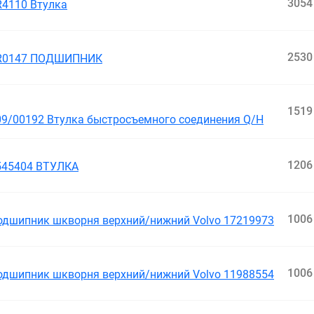
3054
R4110 Втулка
2530
R0147 ПОДШИПНИК
кция
1519
09/00192 Втулка быстросъемного соединения Q/H
1206
545404 ВТУЛКА
1006
одшипник шкворня верхний/нижний Volvo 17219973
1006
одшипник шкворня верхний/нижний Volvo 11988554