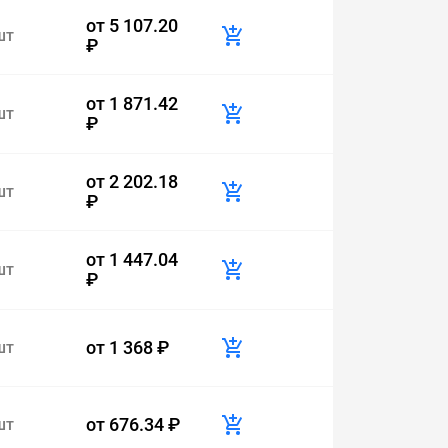
от
5 107.20
шт
₽
от
1 871.42
шт
₽
от
2 202.18
шт
₽
от
1 447.04
шт
₽
от
1 368 ₽
шт
от
676.34 ₽
шт