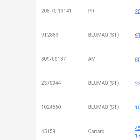
208-70-13141
PR
2
9T2883
BLUMAQ (ST)
9
809/00137
AM
8
2370944
BLUMAQ (ST)
2
1024560
BLUMAQ (ST)
1
4
45159
Carraro
1