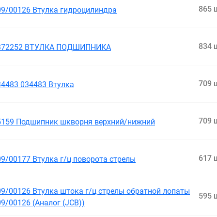
865 
09/00126 Втулка гидроцилиндра
834 
372252 ВТУЛКА ПОДШИПНИКА
709 
34483 034483 Втулка
709 
5159 Подшипник шкворня верхний/нижний
617 
09/00177 Втулка г/ц поворота стрелы
09/00126 Втулка штока г/ц стрелы обратной лопаты
595 
9/00126 (Аналог (JCB))