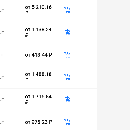
от
5 210.16
шт
₽
от
1 138.24
шт
₽
от
413.44 ₽
шт
от
1 488.18
шт
₽
от
1 716.84
шт
₽
от
975.23 ₽
шт