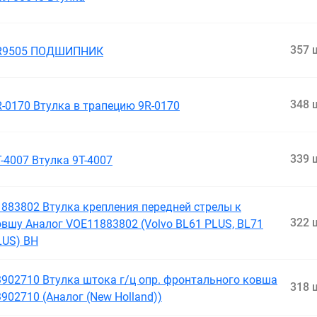
357 
R9505 ПОДШИПНИК
348 
R-0170 Втулка в трапецию 9R-0170
339 
-4007 Втулка 9T-4007
1883802 Втулка крепления передней стрелы к
322 
овшу Аналог VOE11883802 (Volvo BL61 PLUS, BL71
LUS) BH
3902710 Втулка штока г/ц опр. фронтального ковша
318 
902710 (Аналог (New Holland))