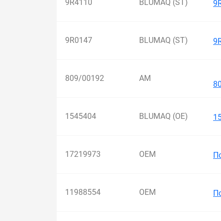
9R4110
BLUMAQ (ST)
9
9R0147
BLUMAQ (ST)
9
А
809/00192
AM
8
1545404
BLUMAQ (OE)
1
17219973
OEM
П
11988554
OEM
П