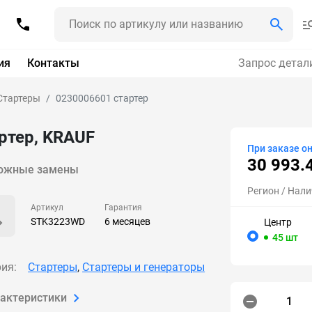
ия
Контакты
Запрос детал
Стартеры
0230006601 стартер
ртер, KRAUF
При заказе о
30 993.
ожные замены
Регион
/ Нали
Артикул
Гарантия
STK3223WD
6 месяцев
Центр
45 шт
ия:
Стартеры
,
Стартеры и генераторы
рактеристики