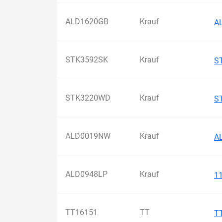
ALD1620GB
Krauf
A
STK3592SK
Krauf
S
STK3220WD
Krauf
S
ALD0019NW
Krauf
A
ALD0948LP
Krauf
1
TT16151
TT
T