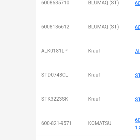
6008635710
BLUMAQ (ST)
6
6008136612
BLUMAQ (ST)
6
ALK0181LP
Krauf
A
STD0743CL
Krauf
S
STK3223SK
Krauf
S
6
600-821-9571
KOMATSU
1