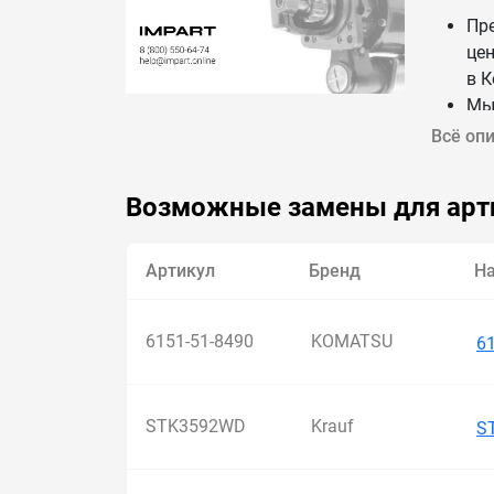
Пр
цен
в 
Мы
на
Всё оп
До
СНГ
Возможные замены для арт
Артикул
Бренд
Н
6151-51-8490
KOMATSU
6
STK3592WD
Krauf
S