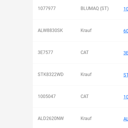
1077977
BLUMAQ (ST)
1
ALW8830SK
Krauf
6
3E7577
CAT
3
STK8322WD
Krauf
S
1005047
CAT
1
ALD2620NW
Krauf
A