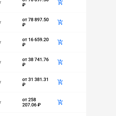
т
₽
от
78 897.50
т
₽
от
16 659.20
т
₽
от
38 741.76
т
₽
от
31 381.31
т
₽
от
258
т
207.06 ₽