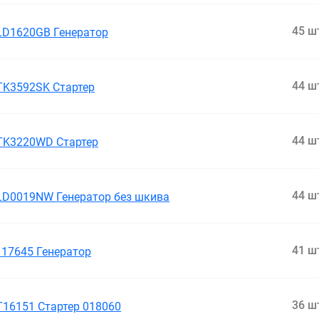
45 ш
LD1620GB Генератор
44 ш
TK3592SK Стартер
44 ш
TK3220WD Стартер
44 ш
LD0019NW Генератор без шкива
41 ш
117645 Генератор
36 ш
T16151 Стартер 018060