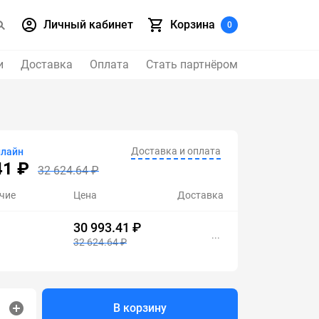
Личный кабинет
Корзина
0
и
Доставка
Оплата
Стать партнёром
Доставка и оплата
нлайн
41 ₽
32 624.64 ₽
чие
Цена
Доставка
30 993.41 ₽
...
32 624.64 ₽
В корзину