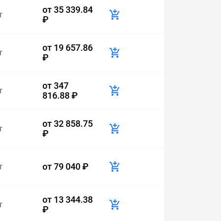
от
35 339.84
т
₽
от
19 657.86
т
₽
от
347
т
816.88 ₽
от
32 858.75
т
₽
от
79 040 ₽
т
от
13 344.38
т
₽