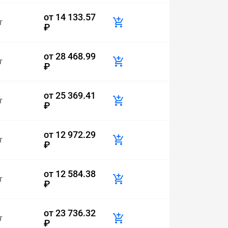
от
14 133.57
т
₽
от
28 468.99
т
₽
от
25 369.41
т
₽
от
12 972.29
т
₽
от
12 584.38
т
₽
от
23 736.32
т
₽