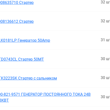
32 ш
008635710 Стартер
32 ш
008136612 Стартер
31 ш
LK0181LP Генератор 50Amp
30 ш
TD0743CL Стартер 50MT
30 ш
TK3223SK Стартер с сальником
00-821-9571 ГЕНЕРАТОР ПОСТОЯННОГО ТОКА 24В
30 ш
.8КВТ