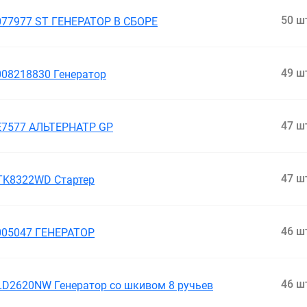
50 ш
077977 ST ГЕНЕРАТОР В СБОРЕ
49 ш
008218830 Генератор
47 ш
E7577 АЛЬТЕРНАТР GP
47 ш
TK8322WD Стартер
46 ш
005047 ГЕНЕРАТОР
46 ш
LD2620NW Генератор cо шкивом 8 ручьев