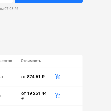
ны 07.08.26
чество
Стоимость
от
874.61 ₽
шт
от
19 261.44
т
₽