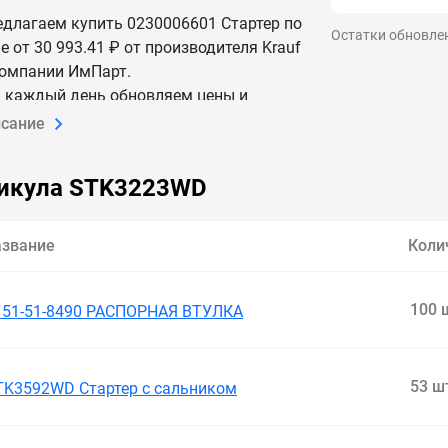
едлагаем купить 0230006601 Стартер по
Остатки обновле
е от 30 993.41 ₽ от производителя Krauf
Компании ИмПарт.
 каждый день обновляем цены и
личие — данные актуальны.
исание
ставим 0230006601 Стартер по России и
.
икула STK3223WD
азвание
Коли
100 
151-51-8490 РАСПОРНАЯ ВТУЛКА
53 ш
TK3592WD Стартер с сальником