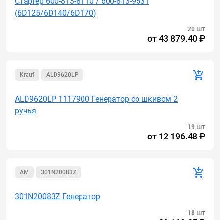
Стартер 600-813-8110 / 600-813-9531
(6D125/6D140/6D170)
20 шт
от
43 879.40 ₽
Krauf
ALD9620LP
ALD9620LP 1117900 Генератор cо шкивом 2
ручья
19 шт
от
12 196.48 ₽
AM
301N20083Z
301N20083Z Генератор
18 шт