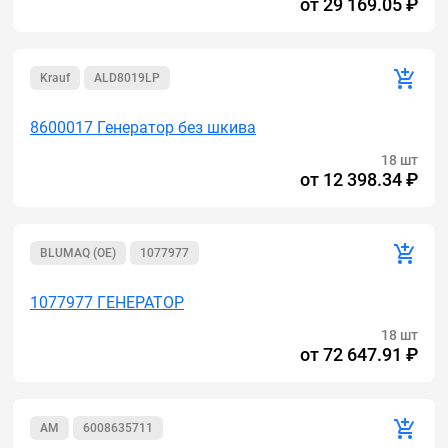
от
29 169.05 ₽
Krauf
ALD8019LP
8600017 Генератор без шкива
18 шт
от
12 398.34 ₽
BLUMAQ (OE)
1077977
1077977 ГЕНЕРАТОР
18 шт
от
72 647.91 ₽
AM
6008635711