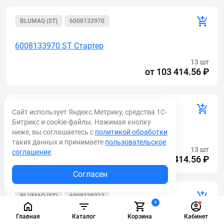
BLUMAQ (ST)
6008133970
6008133970 ST Стартер
13 шт
от
103 414.56 ₽
BLUMAQ (ST)
6008139350
Сайт использует Яндекс.Метрику, средства 1С-
Битрикс и cookie-файлы. Нажимая кнопку
ниже, вы соглашаетесь с
политикой обработки
6008139350 ST Стартер
таких данных и принимаете
пользовательское
13 шт
соглашение
.
от
103 414.56 ₽
Согласен
BLUMAQ (ST)
6008139312
0
Главная
Каталог
Корзина
Кабинет
6008139312 ST Стартер