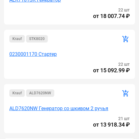
22 шт
от
18 007.74 ₽
Krauf
STK8020
0230001170 Стартер
22 шт
от
15 092.99 ₽
Krauf
ALD7620NW
ALD7620NW Генератор cо шкивом 2 ручья
21 шт
от
13 918.34 ₽