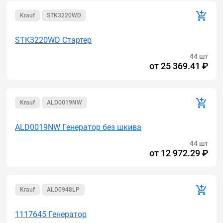
Krauf
STK3220WD
STK3220WD Стартер
44 шт
от
25 369.41 ₽
Krauf
ALD0019NW
ALD0019NW Генератор без шкива
44 шт
от
12 972.29 ₽
Krauf
ALD0948LP
1117645 Генератор