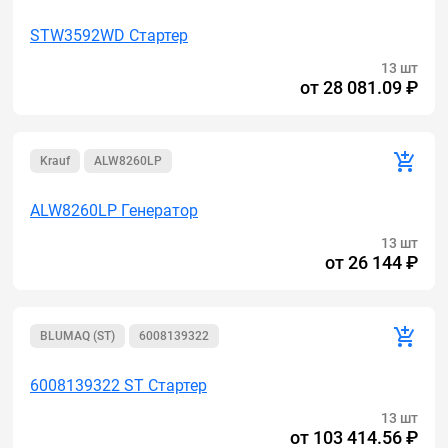
STW3592WD Стартер
13 шт
от
28 081.09 ₽
Krauf
ALW8260LP
ALW8260LP Генератор
13 шт
от
26 144 ₽
BLUMAQ (ST)
6008139322
6008139322 ST Стартер
13 шт
от
103 414.56 ₽