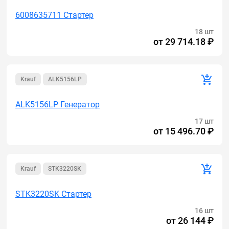
6008635711 Стартер
18 шт
от
29 714.18 ₽
Krauf
ALK5156LP
ALK5156LP Генератор
17 шт
от
15 496.70 ₽
Krauf
STK3220SK
STK3220SK Стартер
16 шт
от
26 144 ₽