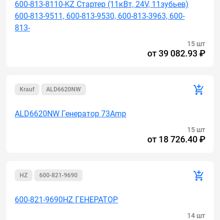
600-813-8110-KZ Стартер (11кВт, 24V, 11зубьев)
600-813-9511, 600-813-9530, 600-813-3963, 600-
813-
15 шт
от
39 082.93 ₽
Krauf
ALD6620NW
ALD6620NW Генератор 73Amp
15 шт
от
18 726.40 ₽
HZ
600-821-9690
600-821-9690HZ ГЕНЕРАТОР
14 шт