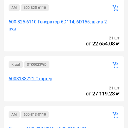
AM
600-825-6110
600-825-6110 Генератор 6D114; 6D155; шкив 2
руч
21 шт
от
22 654.08 ₽
Krauf
STK0023WD
6008133721 Стартер
21 шт
от
27 119.23 ₽
AM
600-813-8110