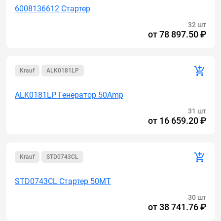
6008136612 Стартер
32 шт
от
78 897.50 ₽
Krauf
ALK0181LP
ALK0181LP Генератор 50Amp
31 шт
от
16 659.20 ₽
Krauf
STD0743CL
STD0743CL Стартер 50MT
30 шт
от
38 741.76 ₽