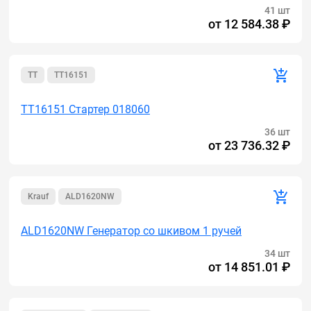
41 шт
от
12 584.38 ₽
TT
TT16151
TT16151 Стартер 018060
36 шт
от
23 736.32 ₽
Krauf
ALD1620NW
ALD1620NW Генератор cо шкивом 1 ручей
34 шт
от
14 851.01 ₽