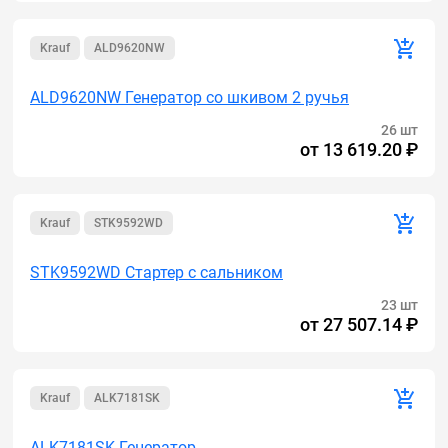
Krauf
ALD9620NW
ALD9620NW Генератор cо шкивом 2 ручья
26 шт
от
13 619.20 ₽
Krauf
STK9592WD
STK9592WD Стартер с сальником
23 шт
от
27 507.14 ₽
Krauf
ALK7181SK
ALK7181SK Генератор