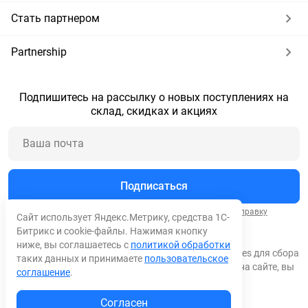
Стать партнером
Partnership
Подпишитесь на рассылку о новых поступлениях на
склад, скидках и акциях
Подписаться
Нажимая кнопку "Подписаться", вы соглашаетесь на
отправку
Сайт использует Яндекс.Метрику, средства 1С-
сообщений
и
обработку персональных данных
.
Битрикс и cookie-файлы. Нажимая кнопку
ниже, вы соглашаетесь с
политикой обработки
© 2026 Все права защищены. Мы используем cookies для сбора
таких данных и принимаете
пользовательское
обезличенных персональных данных. Оставаясь на сайте, вы
соглашение
.
соглашаетесь на сбор таких данных.
Согласен