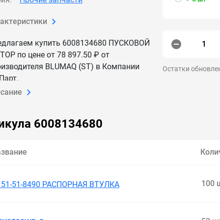
рактеристики
едлагаем купить 6008134680 ПУСКОВОЙ
ОР по цене от 78 897.50 ₽ от
оизводителя BLUMAQ (ST) в Компании
Остатки обновле
Парт.
 каждый день обновляем цены и
исание
личие — данные актуальны.
ставим 6008134680 ПУСКОВОЙ МОТОР
икула 6008134680
России и СНГ.
азвание
Коли
100 
151-51-8490 РАСПОРНАЯ ВТУЛКА