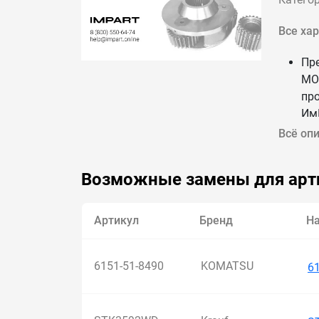
Все ха
Пр
МОТ
пр
Им
Мы
Всё оп
на
До
Возможные замены для арт
по 
Артикул
Бренд
Н
6151-51-8490
KOMATSU
6