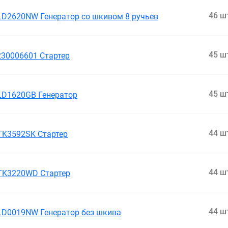
46 ш
LD2620NW Генератор cо шкивом 8 ручьев
45 ш
230006601 Стартер
45 ш
LD1620GB Генератор
44 ш
TK3592SK Стартер
44 ш
TK3220WD Стартер
44 ш
LD0019NW Генератор без шкива