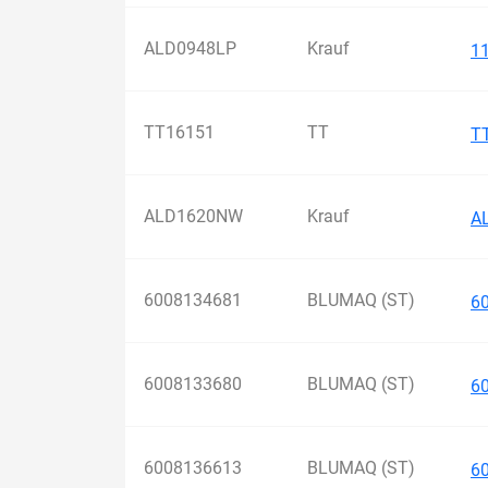
ALD0948LP
Krauf
1
TT16151
TT
T
ALD1620NW
Krauf
A
6008134681
BLUMAQ (ST)
6
6008133680
BLUMAQ (ST)
6
6008136613
BLUMAQ (ST)
6