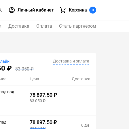
Личный кабинет
Корзина
0
и
Доставка
Оплата
Стать партнёром
Доставка и оплата
нлайн
50 ₽
83 050 ₽
чие
Цена
Доставка
пад под
78 897.50 ₽
...
83 050 ₽
78 897.50 ₽
пад
0 дн
83 050 ₽