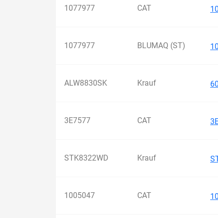
1077977
CAT
1
1077977
BLUMAQ (ST)
1
ALW8830SK
Krauf
6
3E7577
CAT
3
STK8322WD
Krauf
S
1005047
CAT
1