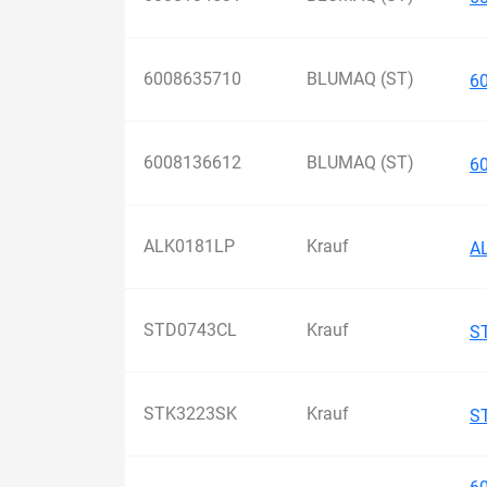
6008635710
BLUMAQ (ST)
6
6008136612
BLUMAQ (ST)
6
ALK0181LP
Krauf
A
STD0743CL
Krauf
S
STK3223SK
Krauf
S