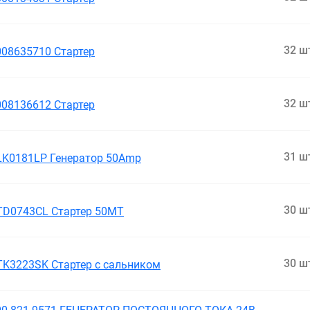
32 ш
008635710 Стартер
32 ш
008136612 Стартер
31 ш
LK0181LP Генератор 50Amp
30 ш
TD0743CL Стартер 50MT
30 ш
TK3223SK Стартер с сальником