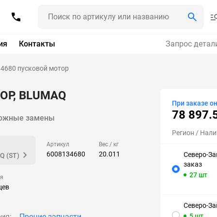
ия
Контакты
Запрос детал
4680 пусковой мотор
ОР, BLUMAQ
При заказе о
78 897.
ожные замены
Регион
/ Нали
Артикул
Вес / кг
6008134680
20.011
Северо-За
Q (ST)
заказ
27 шт
ия
цев
Северо-За
ия:
Прочие запчасти
5 шт