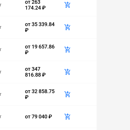
от
263
т
174.24 ₽
от
35 339.84
т
₽
от
19 657.86
т
₽
от
347
т
816.88 ₽
от
32 858.75
т
₽
от
79 040 ₽
т