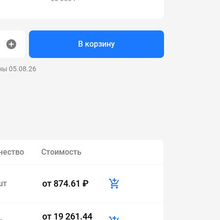
В корзину
ны 05.08.26
чество
Стоимость
от
874.61 ₽
шт
от
19 261.44