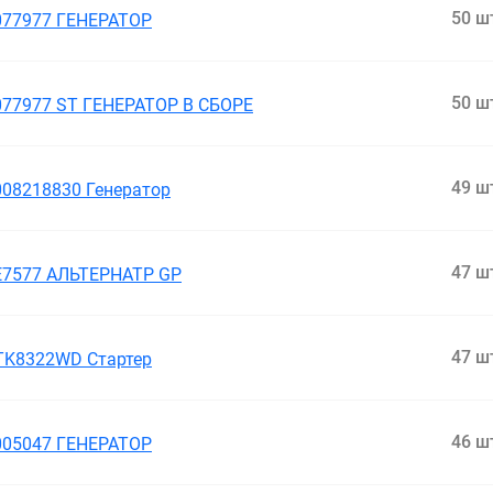
50 ш
077977 ГЕНЕРАТОР
50 ш
077977 ST ГЕНЕРАТОР В СБОРЕ
49 ш
008218830 Генератор
47 ш
E7577 АЛЬТЕРНАТР GP
47 ш
TK8322WD Стартер
46 ш
005047 ГЕНЕРАТОР