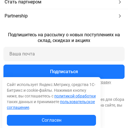
Стать партнером
Partnership
Подпишитесь на рассылку о новых поступлениях на
склад, скидках и акциях
Подписаться
Нажимая кнопку "Подписаться", вы соглашаетесь на
отправку
Сайт использует Яндекс.Метрику, средства 1С-
сообщений
и
обработку персональных данных
.
Битрикс и cookie-файлы. Нажимая кнопку
ниже, вы соглашаетесь с
политикой обработки
© 2026 Все права защищены. Мы используем cookies для сбора
таких данных и принимаете
пользовательское
обезличенных персональных данных. Оставаясь на сайте, вы
соглашение
.
соглашаетесь на сбор таких данных.
Согласен