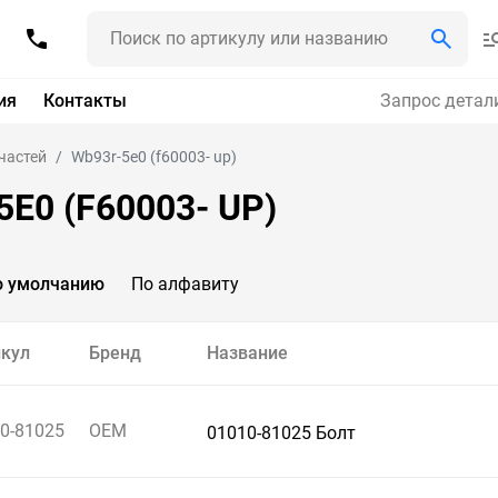
ия
Контакты
Запрос детал
частей
Wb93r-5e0 (f60003- up)
E0 (F60003- UP)
о умолчанию
По алфавиту
кул
Бренд
Название
0-81025
OEM
01010-81025 Болт