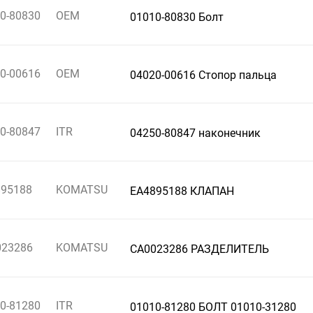
0-80830
OEM
01010-80830 Болт
0-00616
OEM
04020-00616 Стопор пальца
0-80847
ITR
04250-80847 наконечник
895188
KOMATSU
EA4895188 КЛАПАН
023286
KOMATSU
CA0023286 РАЗДЕЛИТЕЛЬ
0-81280
ITR
01010-81280 БОЛТ 01010-31280