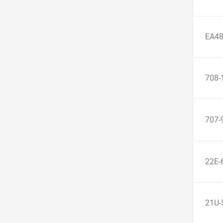
EA4
708-
707-
22E-
21U-