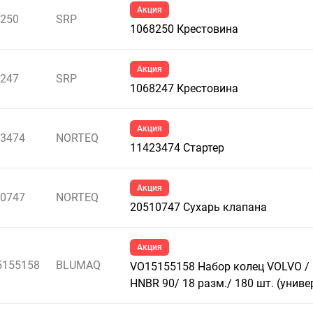
Акция
250
SRP
1068250 Крестовина
Акция
247
SRP
1068247 Крестовина
Акция
3474
NORTEQ
11423474 Стартер
Акция
0747
NORTEQ
20510747 Сухарь клапана
Акция
5155158
BLUMAQ
VO15155158 Набор колец VOLVO /
HNBR 90/ 18 разм./ 180 шт. (униве