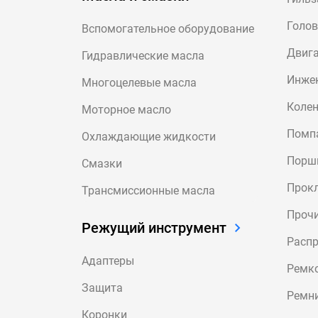
Голов
Вспомогательное оборудование
Двига
Гидравлические масла
Инже
Многоцелевые масла
Коле
Моторное масло
Помпа
Охлаждающие жидкости
Порш
Смазки
Прокл
Трансмиссионные масла
Прочи
Режущий инструмент
Расп
Адаптеры
Ремк
Защита
Ремн
Коронки