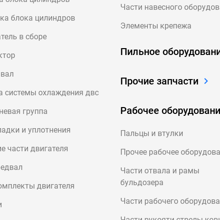
Части навесного оборудо
ка блока цилиндров
Элементы крепежа
тель в сборе
Пильное оборудован
ктор
нвал
Прочие запчасти
 системы охлаждения двс
Рабочее оборудован
невая группа
адки и уплотнения
Пальцы и втулки
е части двигателя
Прочее рабочее оборудов
редвал
Части отвала и рамы
бульдозера
омплекты двигателя
Части рабочего оборудов
и
Части рукояти стрелы ко