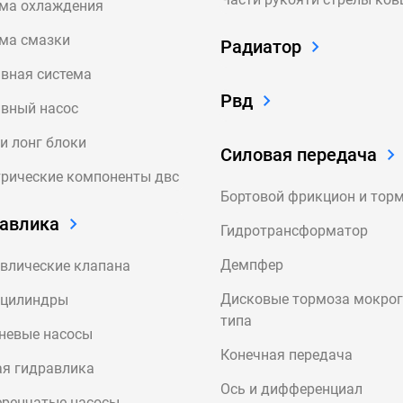
ема охлаждения
ма смазки
Радиатор
вная система
Рвд
вный насос
и лонг блоки
Силовая передача
рические компоненты двс
Бортовой фрикцион и тор
авлика
Гидротрансформатор
Демпфер
влические клапана
Дисковые тормоза мокро
оцилиндры
типа
невые насосы
Конечная передача
я гидравлика
Ось и дифференциал
еренчатые насосы