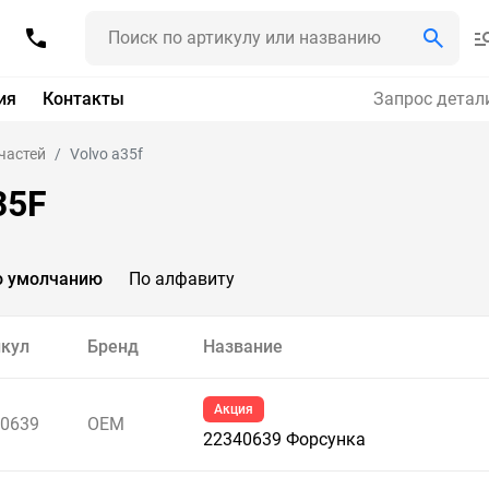
ия
Контакты
Запрос детал
частей
Volvo a35f
35F
о умолчанию
По алфавиту
кул
Бренд
Название
Акция
0639
OEM
22340639 Форсунка