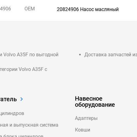
4906
OEM
20824906 Насос масляный
ии Volvo A35F по выгодной
Доставка запчастей из 
егории Volvo A35F с
Навесное
атель
оборудование
цилиндров
Адаптеры
ная и выпускная система
Ковши
а блока цилиндров