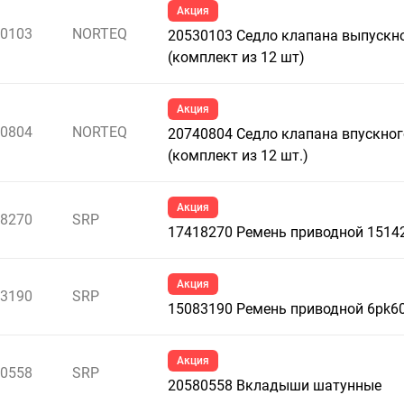
Акция
0103
NORTEQ
20530103 Седло клапана выпускн
(комплект из 12 шт)
Акция
0804
NORTEQ
20740804 Седло клапана впускног
(комплект из 12 шт.)
Акция
8270
SRP
17418270 Ремень приводной 1514
Акция
3190
SRP
15083190 Ремень приводной 6pk6
Акция
0558
SRP
20580558 Вкладыши шатунные