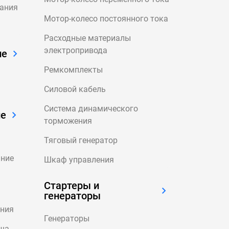
вания
Мотор-колесо постоянного тока
Расходные материалы
электропривода
ие
Ремкомплекты
Силовой кабель
Система динамического
ие
торможения
Тяговый генератор
ание
Шкаф управления
Стартеры и
генераторы
ания
Генераторы
вша