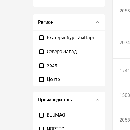
2053
Регион
Екатеринбург ИмПарт
2074
Северо-Запад
Урал
1741
Центр
1508
Производитель
BLUMAQ
2058
NORTEQ