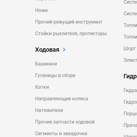
Сист
Ножи
Систе
Прочий режущий инструмент
Топли
Стойки рыхлителя, протекторы
Топли
Шорт 
Ходовая
Элект
Башмаки
Гусеницы в сборе
Гидр
Катки
Гидра
Направляющие колеса
Гидр
Натяжители
Порш
Прочие запчасти ходовой
Проча
Сегменты и звездочки
Шест