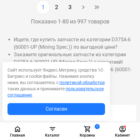
1
2
3
Показано 1-80 из 997 товаров
Ищете, где купить запчасти из категории D375A-6
(60001-UP (Mining Spec.)) по выгодной цене?
Закажите оригинальные запчасти из категории
D375A-6 (60001-UP (Mining Spec.)) с гарантией!
Доставка запчастей из категории D375A-6 (60001-
Сайт использует Яндекс.Метрику, средства 1С-
Битрикс и cookie-файлы. Нажимая кнопку
UP (Mining Spec.)) в срок от 1 дня.
ниже, вы соглашаетесь с
политикой обработки
таких данных и принимаете
пользовательское
соглашение
.
Согласен
Акционные товары
0
Масла и смазки
Главная
Каталог
Корзина
Кабинет