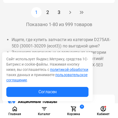
1
2
3
Показано 1-80 из 999 товаров
Ищете, где купить запчасти из категории D275AX-
5E0 (30001-30209 (ecot3)) по выгодной цене?
Закажите оригинальные запчасти из категории
D275AX-5E0 (30001-30209 (ecot3)) с гарантией!
Сайт использует Яндекс.Метрику, средства 1С-
Битрикс и cookie-файлы. Нажимая кнопку
Доставка запчастей из категории D275AX-5E0
ниже, вы соглашаетесь с
политикой обработки
(30001-30209 (ecot3)) в срок от 1 дня.
таких данных и принимаете
пользовательское
соглашение
.
Согласен
Акционные товары
0
Главная
Каталог
Корзина
Кабинет
Масла и смазки