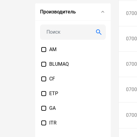
Производитель
0700
0700
AM
BLUMAQ
0700
CF
0700
ETP
GA
0700
ITR