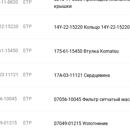
-11-8820
ETP
крышки
22-15220
ETP
14Y-22-15220 Кольцо 14Y-22-15220
61-15450
ETP
175-61-15450 Втулка Komatsu
03-11121
ETP
17A-03-11121 Сердцевина
6-10045
ETP
07056-10045 Фильтр сетчатый ма
9-01215
ETP
07049-01215 Уплотнение