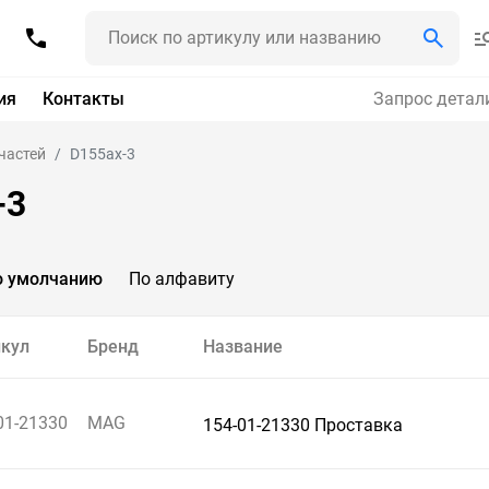
ия
Контакты
Запрос детал
частей
D155ax-3
-3
о умолчанию
По алфавиту
кул
Бренд
Название
01-21330
MAG
154-01-21330 Проставка