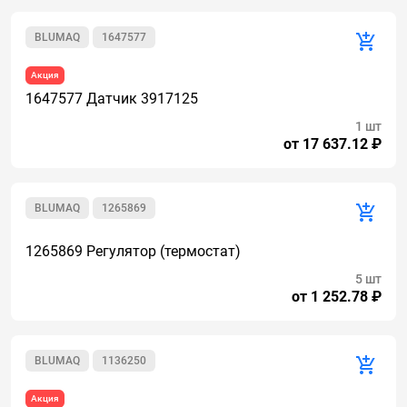
BLUMAQ
1647577
Акция
1647577 Датчик 3917125
1 шт
от 17 637.12 ₽
BLUMAQ
1265869
1265869 Регулятор (термостат)
5 шт
от 1 252.78 ₽
BLUMAQ
1136250
Акция