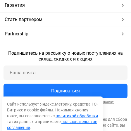
Гарантия
Стать партнером
Partnership
Подпишитесь на рассылку о новых поступлениях на
склад, скидках и акциях
Подписаться
Нажимая кнопку "Подписаться", вы соглашаетесь на
отправку
Сайт использует Яндекс.Метрику, средства 1С-
сообщений
и
обработку персональных данных
.
Битрикс и cookie-файлы. Нажимая кнопку
ниже, вы соглашаетесь с
политикой обработки
© 2026 Все права защищены. Мы используем cookies для сбора
таких данных и принимаете
пользовательское
обезличенных персональных данных. Оставаясь на сайте, вы
соглашение
.