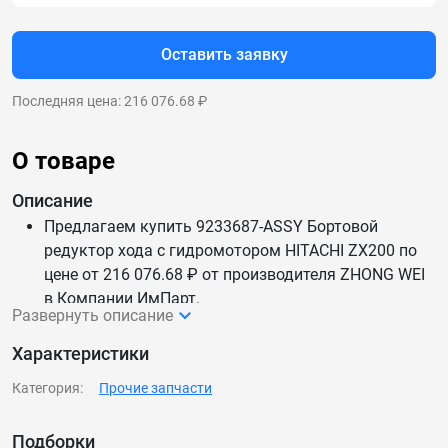
Оставить заявку
Последняя цена: 216 076.68 ₽
О товаре
Описание
Предлагаем купить 9233687-ASSY Бортовой
редуктор хода с гидромотором HITACHI ZX200 по
цене от 216 076.68 ₽ от производителя ZHONG WEI
в Компании ИмПарт.
Развернуть описание
Мы каждый день обновляем цены и наличие —
данные актуальны.
Характеристики
Доставим 9233687-ASSY Бортовой редуктор хода с
Категория:
Прочие запчасти
гидромотором HITACHI ZX200 по России и СНГ.
Подборки