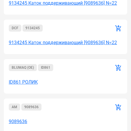
9134245 Каток поддерживающий [9089636] N=22
DCF
9134245
9134245 Каток поддерживающий [9089636] N=22
BLUMAQ (OE)
ID861
ID861 РОЛИК
AM
9089636
9089636