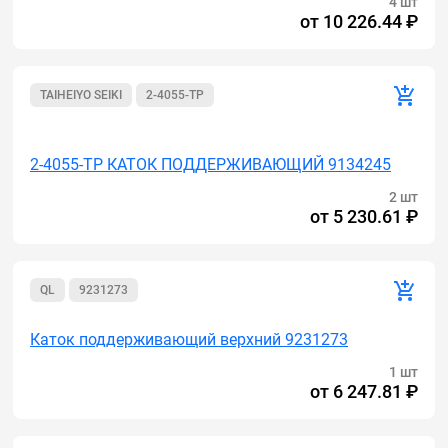
4 шт
от
10 226.44 ₽
TAIHEIYO SEIKI
2-4055-TP
Акция
2-4055-TP КАТОК ПОДДЕРЖИВАЮЩИЙ 9134245
2 шт
от
5 230.61 ₽
QL
9231273
Каток поддерживающий верхний 9231273
1 шт
от
6 247.81 ₽