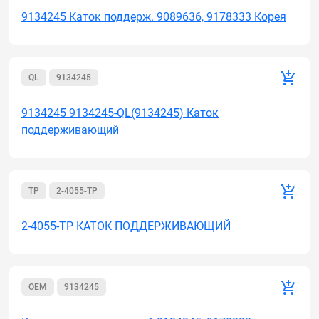
9134245 Каток поддерж. 9089636, 9178333 Корея
QL
9134245
9134245 9134245-QL(9134245) Каток
поддерживающий
TP
2-4055-TP
2-4055-TP КАТОК ПОДДЕРЖИВАЮЩИЙ
OEM
9134245