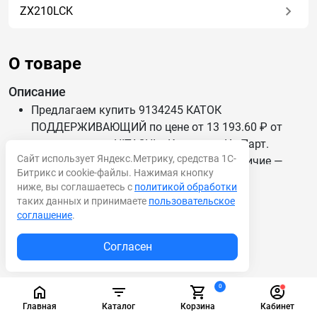
ZX210LCK
О товаре
Описание
Предлагаем купить 9134245 КАТОК
ПОДДЕРЖИВАЮЩИЙ по цене от 13 193.60 ₽ от
производителя HITACHI в Компании ИмПарт.
Сайт использует Яндекс.Метрику, средства 1С-
Мы каждый день обновляем цены и наличие —
Развернуть описание
Битрикс и cookie-файлы. Нажимая кнопку
данные актуальны.
ниже, вы соглашаетесь с
политикой обработки
Доставим 9134245 КАТОК ПОДДЕРЖИВАЮЩИЙ по
Характеристики
таких данных и принимаете
пользовательское
России и СНГ.
соглашение
.
Категория:
Катки
,
Ходовая
Согласен
Вопросы и ответы
Отзывы
0
Главная
Каталог
Корзина
Кабинет