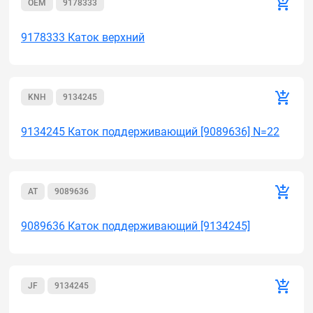
OEM
9178333
9178333 Каток верхний
KNH
9134245
9134245 Каток поддерживающий [9089636] N=22
AT
9089636
9089636 Каток поддерживающий [9134245]
JF
9134245