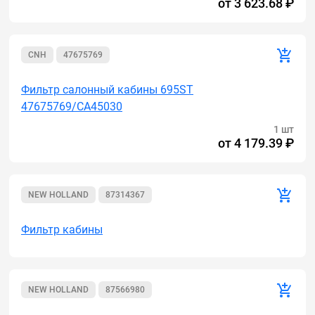
от
3 623.68 ₽
CNH
47675769
Фильтр салонный кабины 695ST
47675769/CA45030
1 шт
от
4 179.39 ₽
NEW HOLLAND
87314367
Фильтр кабины
NEW HOLLAND
87566980