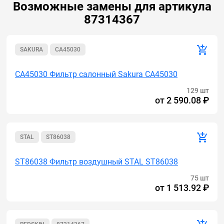
Возможные замены для артикула
87314367
SAKURA
CA45030
CA45030 Фильтр салонный Sakura CA45030
129 шт
от
2 590.08 ₽
STAL
ST86038
ST86038 Фильтр воздушный STAL ST86038
75 шт
от
1 513.92 ₽