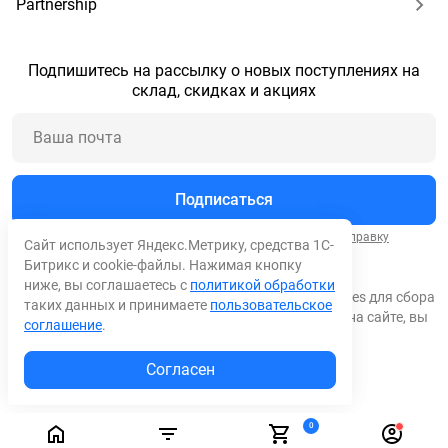
Partnership
Подпишитесь на рассылку о новых поступлениях на
склад, скидках и акциях
Подписаться
Нажимая кнопку "Подписаться", вы соглашаетесь на
отправку
Сайт использует Яндекс.Метрику, средства 1С-
сообщений
и
обработку персональных данных
.
Битрикс и cookie-файлы. Нажимая кнопку
ниже, вы соглашаетесь с
политикой обработки
© 2026 Все права защищены. Мы используем cookies для сбора
таких данных и принимаете
пользовательское
обезличенных персональных данных. Оставаясь на сайте, вы
соглашение
.
соглашаетесь на сбор таких данных.
Согласен
0