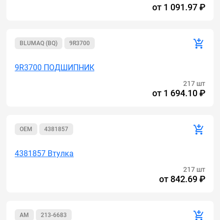
от
1 091.97 ₽
BLUMAQ (BQ)
9R3700
9R3700 ПОДШИПНИК
217 шт
от
1 694.10 ₽
OEM
4381857
4381857 Втулка
217 шт
от
842.69 ₽
AM
213-6683