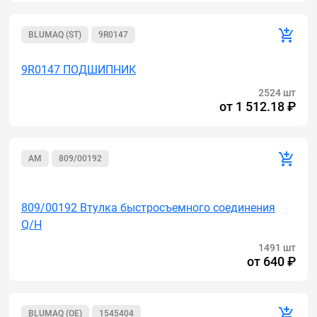
BLUMAQ (ST)
9R0147
9R0147 ПОДШИПНИК
2524 шт
от
1 512.18 ₽
AM
809/00192
Акция
809/00192 Втулка быстросъемного соединения
Q/H
1491 шт
от
640 ₽
BLUMAQ (OE)
1545404