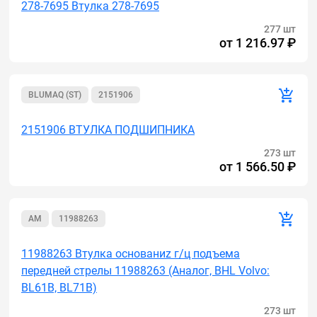
278-7695 Втулка 278-7695
277 шт
от
1 216.97 ₽
BLUMAQ (ST)
2151906
2151906 ВТУЛКА ПОДШИПНИКА
273 шт
от
1 566.50 ₽
AM
11988263
11988263 Втулка основаниz г/ц подъема
передней стрелы 11988263 (Аналог, BHL Volvo:
BL61B, BL71B)
273 шт