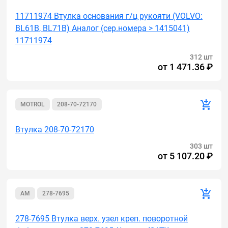
11711974 Втулка основания г/ц рукояти (VOLVO:
BL61B, BL71B) Аналог (сер.номера > 1415041)
11711974
312 шт
от
1 471.36 ₽
MOTROL
208-70-72170
Втулка 208-70-72170
303 шт
от
5 107.20 ₽
AM
278-7695
278-7695 Втулка верх. узел креп. поворотной