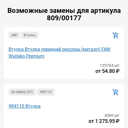
Возможные замены для артикула
809/00177
AM
Втулка
Втулка Втулка передней рессоры (металл) FAW
Waiteko Premium
129764 шт
от
54.80 ₽
BLUMAQ (ST)
9R4110
9R4110 Втулка
3060 шт
от
1 275.95 ₽