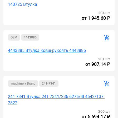
143725 Втулка
204 шт
от
1 945.60 ₽
OEM
4443885
4443885 Втулка ковш-рукоять 4443885
201 шт
от
907.14 ₽
Imachinery Brand
241-7341
241-7341 Втулка 241-7341/236-6276/4I-4542/137-
2822
200 шт
от
5 694.17 ₽