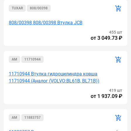
TUXAR
808/00398
808/00398 808/00398 Втулка JCB
455 шт
от
3 049.73 ₽
AM
11710944
11710944 Втулка гидроцилиндра ковша
11710944 (Аналог (VOLVO:BL61B, BL71B))
419 шт
от
1 937.09 ₽
AM
11883757