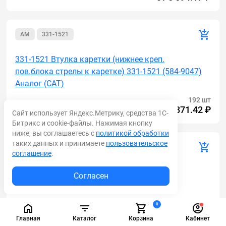
AM
331-1521
331-1521 Втулка каретки (нижнее креп.
пов.блока стрелы к каретке) 331-1521 (584-9047)
Аналог (САТ)
192 шт
от
1 871.42 ₽
Сайт использует Яндекс.Метрику, средства 1С-
Битрикс и cookie-файлы. Нажимая кнопку
ниже, вы соглашаетесь с
политикой обработки
таких данных и принимаете
пользовательское
AM
15606200
соглашение
.
15606200 Втулка в раму 15606200 (Аналог
Согласен
(Volvo)) BL61 PLUS, BL71 PLUS
189 шт
0
от
3 714.88 ₽
Главная
Каталог
Корзина
Кабинет