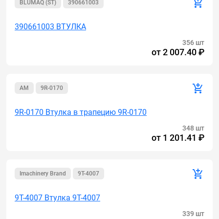
BLUMAQ (ST)
390661003
390661003 ВТУЛКА
356 шт
от
2 007.40 ₽
AM
9R-0170
9R-0170 Втулка в трапецию 9R-0170
348 шт
от
1 201.41 ₽
Imachinery Brand
9T-4007
9T-4007 Втулка 9T-4007
339 шт