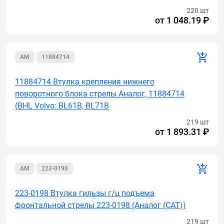
220 шт
от
1 048.19 ₽
AM
11884714
11884714 Втулка крепления нижнего
поворотного блока стрелы Аналог, 11884714
(BHL Volvo: BL61B, BL71B
219 шт
от
1 893.31 ₽
AM
223-0198
223-0198 Втулка гильзы г/ц подъема
фронтальной стрелы 223-0198 (Аналог (САТ))
219 шт