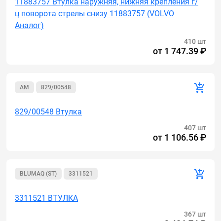
11883757 Втулка наружняя, нижняя крепления г/
ц поворота стрелы снизу 11883757 (VOLVO
Аналог)
410 шт
от
1 747.39 ₽
AM
829/00548
829/00548 Втулка
407 шт
от
1 106.56 ₽
BLUMAQ (ST)
3311521
3311521 ВТУЛКА
367 шт