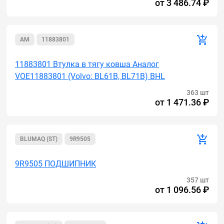
от
3 486.74 ₽
AM
11883801
11883801 Втулка в тягу ковша Аналог
VOE11883801 (Volvo: BL61B, BL71B) BHL
363 шт
от
1 471.36 ₽
BLUMAQ (ST)
9R9505
9R9505 ПОДШИПНИК
357 шт
от
1 096.56 ₽