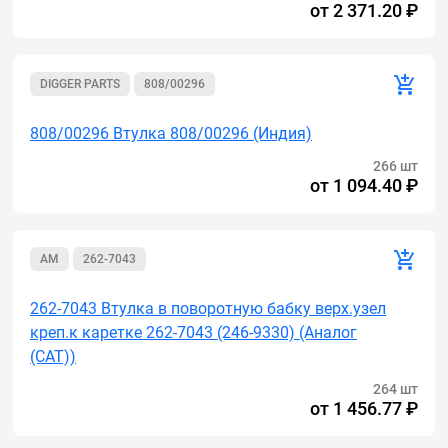
от
2 371.20 ₽
DIGGER PARTS
808/00296
808/00296 Втулка 808/00296 (Индия)
266 шт
от
1 094.40 ₽
AM
262-7043
262-7043 Втулка в поворотную бабку верх.узел
креп.к каретке 262-7043 (246-9330) (Аналог
(САТ))
264 шт
от
1 456.77 ₽