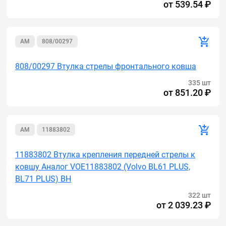
от
539.54 ₽
AM
808/00297
808/00297 Втулка стрелы фронтального ковша
335 шт
от
851.20 ₽
AM
11883802
11883802 Втулка крепления передней стрелы к
ковшу Аналог VOE11883802 (Volvo BL61 PLUS,
BL71 PLUS) BH
322 шт
от
2 039.23 ₽