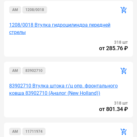
AM
1208/0018
1208/0018 Втулка гидроцилиндра передней
стрелы
318 шт
от
285.76 ₽
AM
83902710
83902710 Втулка штока г/ц опр. фронтального
ковша 83902710 (Аналог (New Holland))
318 шт
от
801.34 ₽
AM
11711974