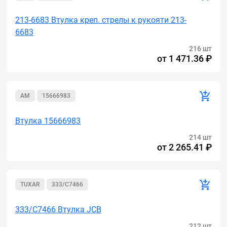
213-6683 Втулка креп. стрелы к рукояти 213-
6683
216 шт
от
1 471.36 ₽
AM
15666983
Втулка 15666983
214 шт
от
2 265.41 ₽
TUXAR
333/C7466
333/C7466 Втулка JCB
212 шт