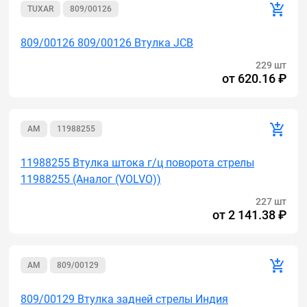
TUXAR
809/00126
809/00126 809/00126 Втулка JCB
229 шт
от
620.16 ₽
AM
11988255
11988255 Втулка штока г/ц поворота стрелы
11988255 (Аналог (VOLVO))
227 шт
от
2 141.38 ₽
AM
809/00129
809/00129 Втулка задней стрелы Индия