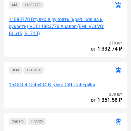
AM
11883770
11883770 Втулка в рукоять (креп. ковша к
рукояти) VOE11883770 Аналог (BHL VOLVO:
BL61B, BL71B)
210 шт
от
1 332.74 ₽
OEM
1545404
1545404 1545404 Втулка CAT Caterpillar
208 шт
от
1 351.58 ₽
Carraro
143725