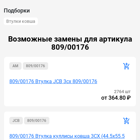
Подборки
Втулки ковша
Возможные замены для артикула
809/00176
AM
809/00176
809/00176 Втулка JCB 3cx 809/00176
2764 шт
от
364.80 ₽
JCB
809/00176
809/00176 Втулка куллисы ковша 3СХ (44.5x55.5