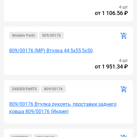
4 шт
от
1 106.56 ₽
Modern Parts
809/00176
809/00176 (MP) Втулка 44,5х55,5х50
4 шт
от
1 951.34 ₽
DIGGER PARTS
809/00176
809/00176 Втулка рукоять, проставки заднего
ковша 809/00176 (Индия)