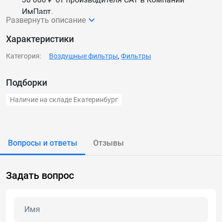
ИмПарт.
Развернуть описание
Мы каждый день обновляем цены и наличие —
данные актуальны.
Характеристики
Доставим 4Р0710+4Р0711 Фильтр воздушный в
Категория:
Воздушные фильтры
,
Фильтры
сборе 5 комплектов (БРАК) по России и СНГ.
Подборки
Наличие на складе Екатеринбург
Вопросы и ответы
Отзывы
Задать вопрос