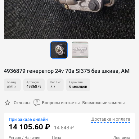
4936879 генератор 24v 70a SI375 без шкива, AM
Бренд
Артикул
Вес / кг
Гарантия
4936879
7.7
6 месяцев
AM
Отзывы
Вопросы и ответы
Возможные замены
Доставка и оплата
При заказе онлайн
14 105.60 ₽
14 848 ₽
Регион
/ Наличие
Цена
Доставка