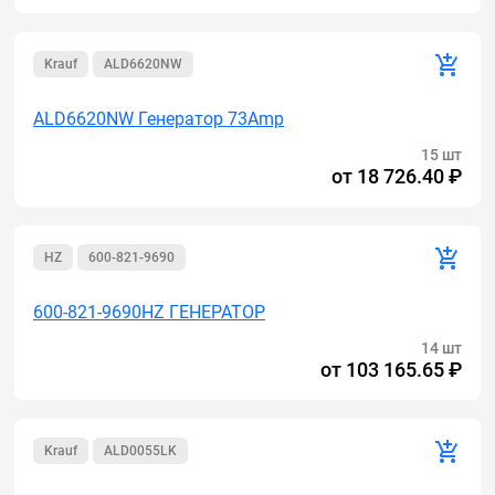
Krauf
ALD6620NW
ALD6620NW Генератор 73Amp
15 шт
от
18 726.40 ₽
HZ
600-821-9690
600-821-9690HZ ГЕНЕРАТОР
14 шт
от
103 165.65 ₽
Krauf
ALD0055LK