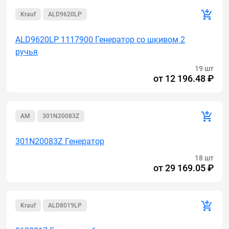
Krauf
ALD9620LP
ALD9620LP 1117900 Генератор cо шкивом 2
ручья
19 шт
от
12 196.48 ₽
AM
301N20083Z
301N20083Z Генератор
18 шт
от
29 169.05 ₽
Krauf
ALD8019LP