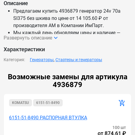
Описание
Предлагаем купить 4936879 генератор 24v 70a
SI375 без шкива по цене от 14 105.60 ₽ от
производителя AM в Компании ИмПарт.
Мы каждый день обновляем цены и наличие —
Развернуть описание
данные актуальны.
Доставим 4936879 генератор 24v 70a SI375 без
Характеристики
шкива по России и СНГ.
Категория:
Генераторы
,
Стартеры и генераторы
Возможные замены для артикула
4936879
KOMATSU
6151-51-8490
6151-51-8490 РАСПОРНАЯ ВТУЛКА
100 шт
от
874.61 ₽