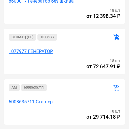
8600017 Генератор без шкива
18 шт
от
12 398.34 ₽
BLUMAQ (OE)
1077977
1077977 ГЕНЕРАТОР
18 шт
от
72 647.91 ₽
AM
6008635711
6008635711 Стартер
18 шт
от
29 714.18 ₽