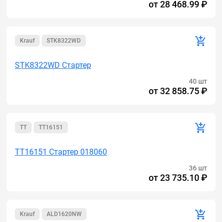
от
28 468.99 ₽
Krauf
STK8322WD
STK8322WD Стартер
40 шт
от
32 858.75 ₽
TT
TT16151
TT16151 Стартер 018060
36 шт
от
23 735.10 ₽
Krauf
ALD1620NW