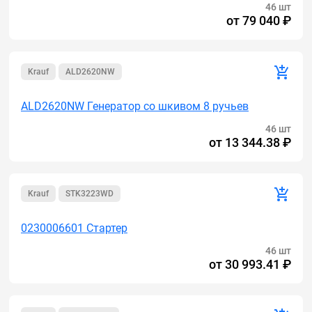
46 шт
от
79 040 ₽
Krauf
ALD2620NW
ALD2620NW Генератор cо шкивом 8 ручьев
46 шт
от
13 344.38 ₽
Krauf
STK3223WD
0230006601 Стартер
46 шт
от
30 993.41 ₽