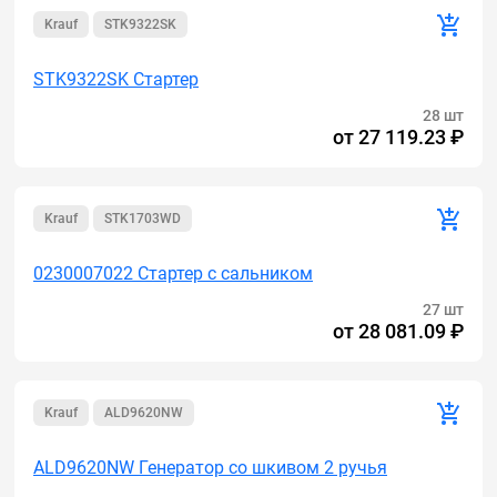
Krauf
STK9322SK
STK9322SK Стартер
28 шт
от
27 119.23 ₽
Krauf
STK1703WD
0230007022 Стартер с сальником
27 шт
от
28 081.09 ₽
Krauf
ALD9620NW
ALD9620NW Генератор cо шкивом 2 ручья