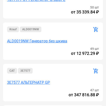
50 шт
от
35 339.84 ₽
Krauf
ALD0019NW
ALD0019NW Генератор без шкива
49 шт
от
12 972.29 ₽
CAT
3E7577
3E7577 АЛЬТЕРНАТР GP
47 шт
от
347 816.88 ₽