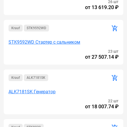
26 шт
от
13 619.20 ₽
Krauf
STK9592WD
STK9592WD Стартер с сальником
23 шт
от
27 507.14 ₽
Krauf
ALK7181SK
ALK7181SK Генератор
22 шт
от
18 007.74 ₽