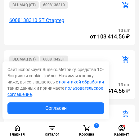
BLUMAQ (ST)
6008138310
6008138310 ST Стартер
13 шт
от
103 414.56 ₽
BLUMAQ (ST)
6008134231
Сайт использует Яндекс.Метрику, средства 1С-
6008134231 ST Стартер
Битрикс и cookie-файлы. Нажимая кнопку
ниже, вы соглашаетесь с
политикой обработки
13 шт
таких данных и принимаете
пользовательское
от
103 414.56 ₽
соглашение
.
Согласен
BLUMAQ (ST)
6008133970
0
6008133970 ST Стартер
Главная
Каталог
Корзина
Кабинет