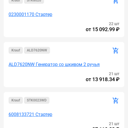
Krauf
STK8020
0230001170 Стартер
22 шт
от
15 092.99 ₽
Krauf
ALD7620NW
ALD7620NW Генератор cо шкивом 2 ручья
21 шт
от
13 918.34 ₽
Krauf
STK0023WD
6008133721 Стартер
21 шт