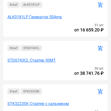
Krauf
ALK0181LP
ALK0181LP Генератор 50Amp
31 шт
от
16 659.20 ₽
Krauf
STD0743CL
STD0743CL Стартер 50MT
30 шт
от
38 741.76 ₽
Krauf
STK3223SK
STK3223SK Стартер с сальником