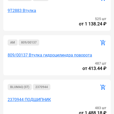
9T2883 Втулка
525 шт
от
1 138.24 ₽
AM
809/00137
809/00137 Втулка гидроцилиндра поворота
487 шт
от
413.44 ₽
BLUMAQ (ST)
2370944
2370944 ПОДШИПНИК
483 шт
от
1 488.18 ₽