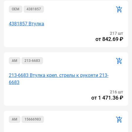
OEM
4381857
4381857 Втулка
217 шт
от
842.69 ₽
AM
213-6683
213-6683 Втулка креп. стрелы к рукояти 213-
6683
216 шт
от
1 471.36 ₽
AM
15666983