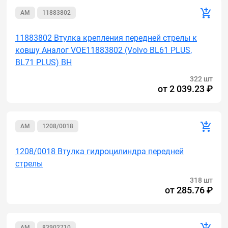
AM
11883802
11883802 Втулка крепления передней стрелы к
ковшу Аналог VOE11883802 (Volvo BL61 PLUS,
BL71 PLUS) BH
322 шт
от
2 039.23 ₽
AM
1208/0018
1208/0018 Втулка гидроцилиндра передней
стрелы
318 шт
от
285.76 ₽
AM
83902710