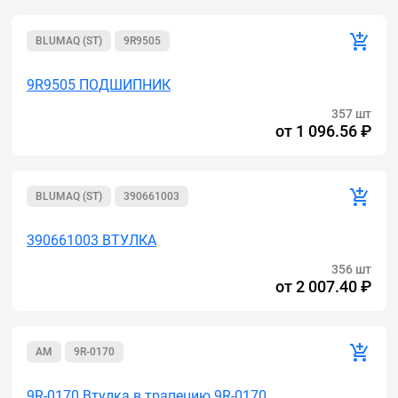
BLUMAQ (ST)
9R9505
9R9505 ПОДШИПНИК
357 шт
от
1 096.56 ₽
BLUMAQ (ST)
390661003
390661003 ВТУЛКА
356 шт
от
2 007.40 ₽
AM
9R-0170
9R-0170 Втулка в трапецию 9R-0170