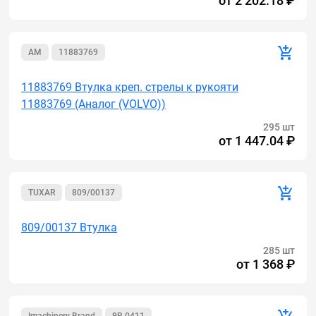
от
2 202.18 ₽
AM
11883769
11883769 Втулка креп. стрелы к рукояти
11883769 (Аналог (VOLVO))
295 шт
от
1 447.04 ₽
TUXAR
809/00137
809/00137 Втулка
285 шт
от
1 368 ₽