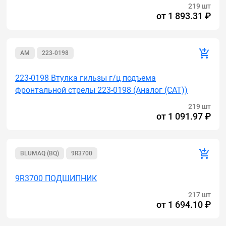
219 шт
от
1 893.31 ₽
AM
223-0198
223-0198 Втулка гильзы г/ц подъема
фронтальной стрелы 223-0198 (Аналог (САТ))
219 шт
от
1 091.97 ₽
BLUMAQ (BQ)
9R3700
9R3700 ПОДШИПНИК
217 шт
от
1 694.10 ₽