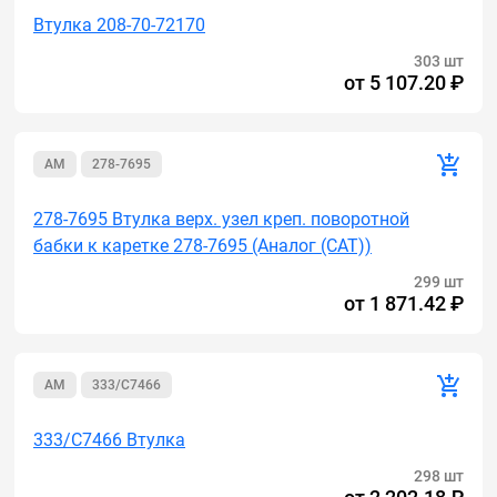
Втулка 208-70-72170
303 шт
от
5 107.20 ₽
AM
278-7695
278-7695 Втулка верх. узел креп. поворотной
бабки к каретке 278-7695 (Аналог (САТ))
299 шт
от
1 871.42 ₽
AM
333/C7466
333/C7466 Втулка
298 шт