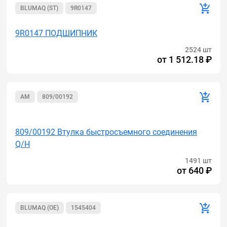
BLUMAQ (ST)
9R0147
9R0147 ПОДШИПНИК
2524 шт
от
1 512.18 ₽
AM
809/00192
Акция
809/00192 Втулка быстросъемного соединения
Q/H
1491 шт
от
640 ₽
BLUMAQ (OE)
1545404