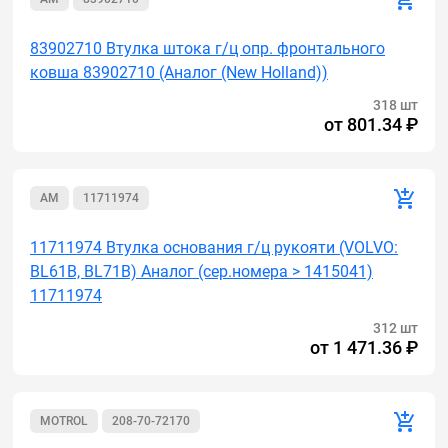
83902710 Втулка штока г/ц опр. фронтального
ковша 83902710 (Аналог (New Holland))
318 шт
от
801.34 ₽
AM
11711974
11711974 Втулка основания г/ц рукояти (VOLVO:
BL61B, BL71B) Аналог (сер.номера > 1415041)
11711974
312 шт
от
1 471.36 ₽
MOTROL
208-70-72170