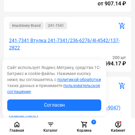
от
907.14 ₽
Imachinery Brand
241-7341
241-7341 Втулка 241-7341/236-6276/4I-4542/137-
2822
200 шт
от
5 694.17 ₽
Сайт использует Яндекс.Метрику, средства 1С-
Битрикс и cookie-файлы. Нажимая кнопку
ниже, вы соглашаетесь с
политикой обработки
таких данных и принимаете
пользовательское
AM
331-1521
соглашение
.
331-1521 Втулка каретки (нижнее креп.
Согласен
пов.блока стрелы к каретке) 331-1521 (584-9047)
Аналог (САТ)
0
192 шт
от
1 871.42 ₽
Главная
Каталог
Корзина
Кабинет