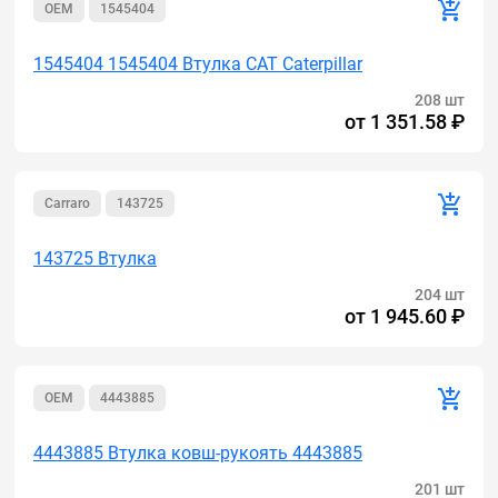
OEM
1545404
1545404 1545404 Втулка CAT Caterpillar
208 шт
от
1 351.58 ₽
Carraro
143725
143725 Втулка
204 шт
от
1 945.60 ₽
OEM
4443885
4443885 Втулка ковш-рукоять 4443885
201 шт