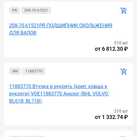
PR
208-70-61521
208-70-61521PR ПОДШИПНИК СКОЛЬЖЕНИЯ
ДЛЯ ВАЛОВ
210 шт
от
6 812.30 ₽
AM
11883770
11883770 Втулка в рукоять (креп. ковша к
рукояти) VOE11883770 Аналог (BHL VOLVO:
BL61B, BL71B)
210 шт
от
1 332.74 ₽