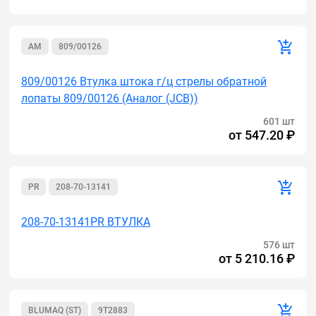
AM
809/00126
809/00126 Втулка штока г/ц стрелы обратной
лопаты 809/00126 (Аналог (JCB))
601 шт
от
547.20 ₽
PR
208-70-13141
208-70-13141PR ВТУЛКА
576 шт
от
5 210.16 ₽
BLUMAQ (ST)
9T2883