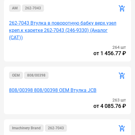
AM
262-7043
262-7043 Втулка в поворотную бабку верх.узел
креп.к каретке 262-7043 (246-9330) (Аналог
(САТ))
264 шт
от
1 456.77 ₽
OEM
808/00398
808/00398 808/00398 OEM Втулка JCB
263 шт
от
4 085.76 ₽
Imachinery Brand
262-7043