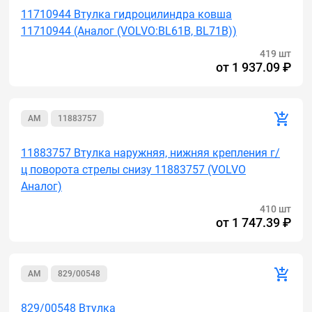
11710944 Втулка гидроцилиндра ковша
11710944 (Аналог (VOLVO:BL61B, BL71B))
419 шт
от
1 937.09 ₽
AM
11883757
11883757 Втулка наружняя, нижняя крепления г/
ц поворота стрелы снизу 11883757 (VOLVO
Аналог)
410 шт
от
1 747.39 ₽
AM
829/00548
829/00548 Втулка