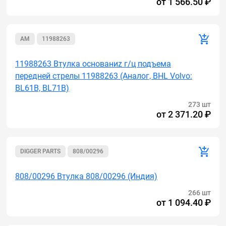
от
1 566.50 ₽
AM
11988263
11988263 Втулка основаниz г/ц подъема
передней стрелы 11988263 (Аналог, BHL Volvo:
BL61B, BL71B)
273 шт
от
2 371.20 ₽
DIGGER PARTS
808/00296
808/00296 Втулка 808/00296 (Индия)
266 шт
от
1 094.40 ₽