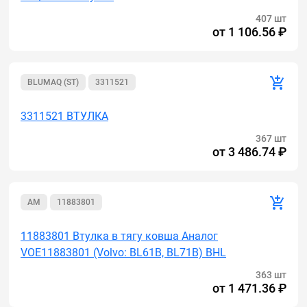
407 шт
от
1 106.56 ₽
BLUMAQ (ST)
3311521
3311521 ВТУЛКА
367 шт
от
3 486.74 ₽
AM
11883801
11883801 Втулка в тягу ковша Аналог
VOE11883801 (Volvo: BL61B, BL71B) BHL
363 шт
от
1 471.36 ₽