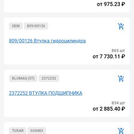
от
975.23 ₽
OEM
809/00126
809/00126 Втулка гидроцилиндра
865 шт
от
7 730.11 ₽
BLUMAQ (ST)
2372252
2372252 ВТУЛКА ПОДШИПНИКА
834 шт
от
2 885.40 ₽
TUXAR
034483