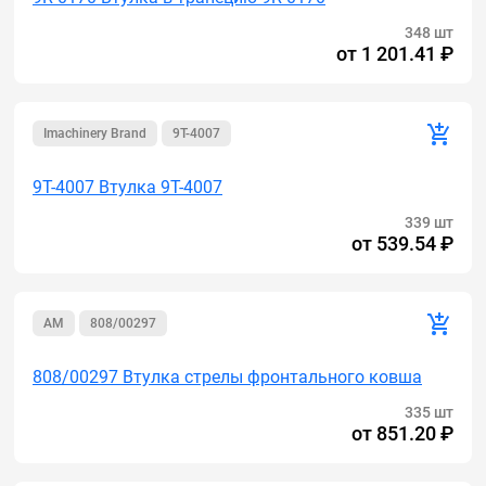
348 шт
от
1 201.41 ₽
Imachinery Brand
9T-4007
9T-4007 Втулка 9T-4007
339 шт
от
539.54 ₽
AM
808/00297
808/00297 Втулка стрелы фронтального ковша
335 шт
от
851.20 ₽