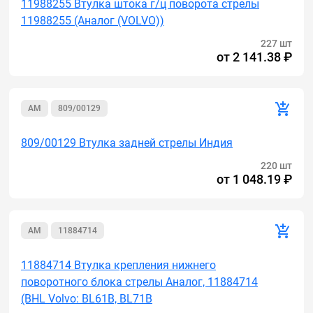
11988255 Втулка штока г/ц поворота стрелы
11988255 (Аналог (VOLVO))
227 шт
от
2 141.38 ₽
AM
809/00129
809/00129 Втулка задней стрелы Индия
220 шт
от
1 048.19 ₽
AM
11884714
11884714 Втулка крепления нижнего
поворотного блока стрелы Аналог, 11884714
(BHL Volvo: BL61B, BL71B