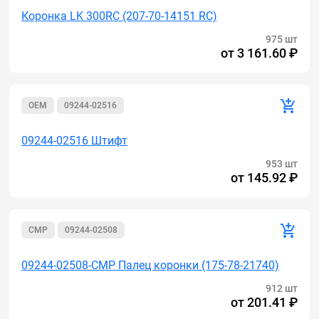
Коронка LK 300RC (207-70-14151 RC)
975 шт
от
3 161.60 ₽
OEM
09244-02516
09244-02516 Штифт
953 шт
от
145.92 ₽
CMP
09244-02508
09244-02508-CMP Палец коронки (175-78-21740)
912 шт
от
201.41 ₽