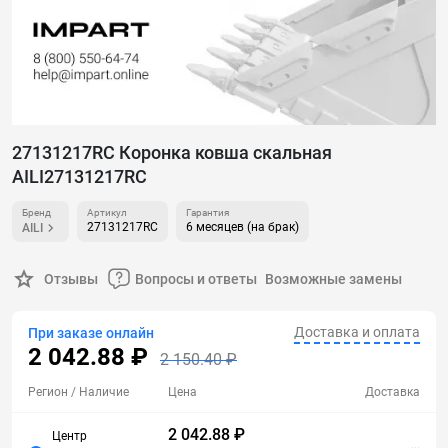
27131217RC Коронка ковша скальная
AILI27131217RC
Бренд
Артикул
Гарантия
27131217RC
6 месяцев (на брак)
AILI
Отзывы
Вопросы и ответы
Возможные замены
Доставка и оплата
При заказе онлайн
2 042.88 ₽
2 150.40 ₽
Регион
/ Наличие
Цена
Доставка
2 042.88 ₽
Центр
...