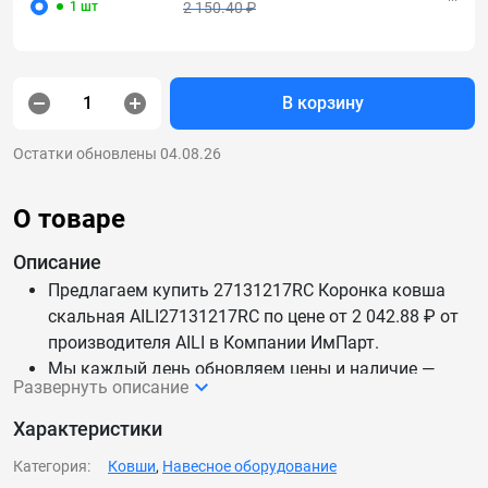
1 шт
2 150.40 ₽
В корзину
Остатки обновлены 04.08.26
О товаре
Описание
Предлагаем купить 27131217RC Коронка ковша
скальная AILI27131217RC по цене от 2 042.88 ₽ от
производителя AILI в Компании ИмПарт.
Мы каждый день обновляем цены и наличие —
Развернуть описание
данные актуальны.
Доставим 27131217RC Коронка ковша скальная
Характеристики
AILI27131217RC по России и СНГ.
Категория:
Ковши
,
Навесное оборудование