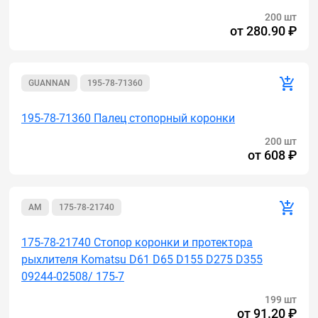
200 шт
от
280.90 ₽
GUANNAN
195-78-71360
195-78-71360 Палец стопорный коронки
200 шт
от
608 ₽
AM
175-78-21740
175-78-21740 Стопор коронки и протектора
рыхлителя Komatsu D61 D65 D155 D275 D355
09244-02508/ 175-7
199 шт
от
91.20 ₽