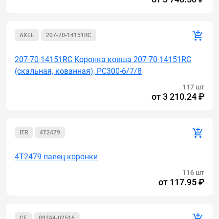
AXEL
207-70-14151RC
207-70-14151RC Коронка ковша 207-70-14151RC
(скальная, кованная), PC300-6/7/8
117 шт
от
3 210.24 ₽
ITR
4T2479
4T2479 палец коронки
116 шт
от
117.95 ₽
CF
09244-02516