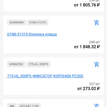
254 шт
от
1 805.76 ₽
GUANNAN
61N6-31310
61N6-31310 Коронка ковша
248 шт
от
1 848.32 ₽
KOMATSU
775-HL-300PS
775-HL-300PS ФИКСАТОР КОРОНКИ РС300
237 шт
от
273.02 ₽
AM
423-847-1140