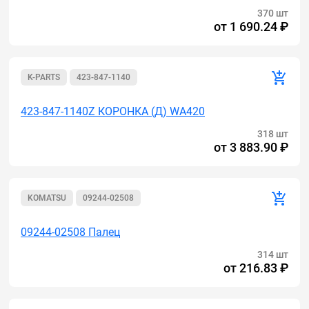
370 шт
от
1 690.24 ₽
K-PARTS
423-847-1140
423-847-1140Z КОРОНКА (Д) WA420
318 шт
от
3 883.90 ₽
KOMATSU
09244-02508
09244-02508 Палец
314 шт
от
216.83 ₽