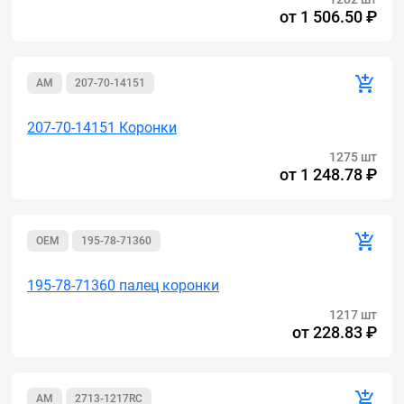
от
1 506.50 ₽
AM
207-70-14151
207-70-14151 Коронки
1275 шт
от
1 248.78 ₽
OEM
195-78-71360
195-78-71360 палец коронки
1217 шт
от
228.83 ₽
AM
2713-1217RC