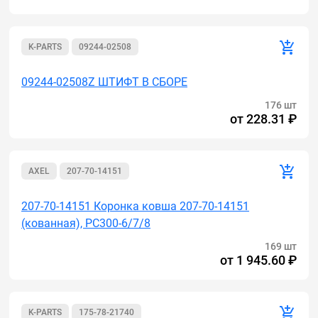
K-PARTS
09244-02508
09244-02508Z ШТИФТ В СБОРЕ
176 шт
от
228.31 ₽
AXEL
207-70-14151
207-70-14151 Коронка ковша 207-70-14151
(кованная), PC300-6/7/8
169 шт
от
1 945.60 ₽
K-PARTS
175-78-21740