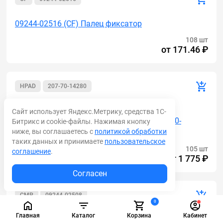
09244-02516 (CF) Палец фиксатор
108 шт
от
171.46 ₽
HPAD
207-70-14280
Акция
Сайт использует Яндекс.Метрику, средства 1С-
207-70-14280 КОРОНКА (УСИЛЕННАЯ 207-70-
Битрикс и cookie-файлы. Нажимая кнопку
ниже, вы соглашаетесь с
политикой обработки
14151)
таких данных и принимаете
пользовательское
105 шт
соглашение
.
от
1 775 ₽
Согласен
CMР
09244-02508
0
Главная
Каталог
Корзина
Кабинет
09244-02508-CMP Палец коронки (175-78-21740)