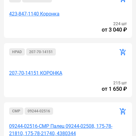
423-847-1140 Коронка
224 шт
от
3 040 ₽
HPAD
207-70-14151
Акция
207-70-14151 КОРОНКА
215 шт
от
1 650 ₽
CMР
09244-02516
09244-02516-CMP Палец 09244-02508, 175-78-
21810, 175-78-21740, 4380344