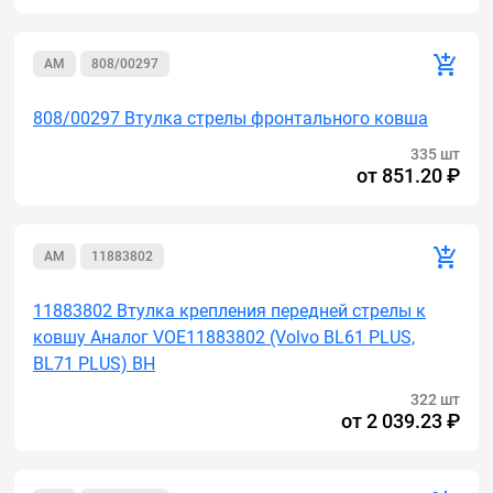
AM
808/00297
808/00297 Втулка стрелы фронтального ковша
335 шт
от
851.20 ₽
AM
11883802
11883802 Втулка крепления передней стрелы к
ковшу Аналог VOE11883802 (Volvo BL61 PLUS,
BL71 PLUS) BH
322 шт
от
2 039.23 ₽