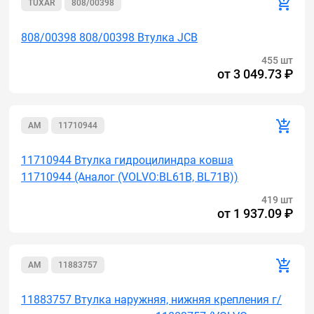
TUXAR
808/00398
808/00398 808/00398 Втулка JCB
455 шт
от
3 049.73 ₽
AM
11710944
11710944 Втулка гидроцилиндра ковша
11710944 (Аналог (VOLVO:BL61B, BL71B))
419 шт
от
1 937.09 ₽
AM
11883757
11883757 Втулка наружняя, нижняя крепления г/