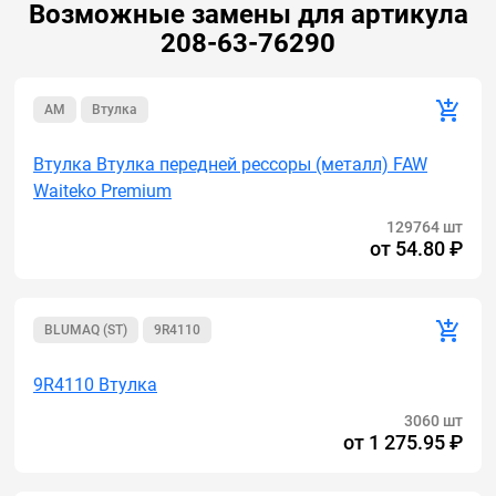
Возможные замены для артикула
208-63-76290
AM
Втулка
Втулка Втулка передней рессоры (металл) FAW
Waiteko Premium
129764 шт
от
54.80 ₽
BLUMAQ (ST)
9R4110
9R4110 Втулка
3060 шт
от
1 275.95 ₽