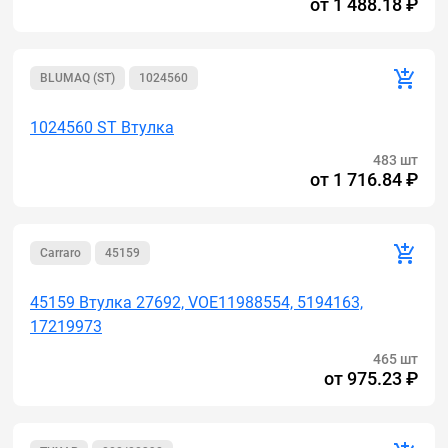
от
1 488.18 ₽
BLUMAQ (ST)
1024560
1024560 ST Втулка
483 шт
от
1 716.84 ₽
Carraro
45159
45159 Втулка 27692, VOE11988554, 5194163,
17219973
465 шт
от
975.23 ₽