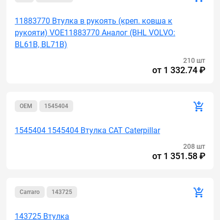
11883770 Втулка в рукоять (креп. ковша к
рукояти) VOE11883770 Аналог (BHL VOLVO:
BL61B, BL71B)
210 шт
от
1 332.74 ₽
OEM
1545404
1545404 1545404 Втулка CAT Caterpillar
208 шт
от
1 351.58 ₽
Carraro
143725
143725 Втулка