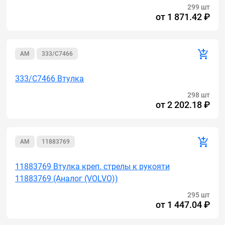
299 шт
от
1 871.42 ₽
AM
333/C7466
333/C7466 Втулка
298 шт
от
2 202.18 ₽
AM
11883769
11883769 Втулка креп. стрелы к рукояти
11883769 (Аналог (VOLVO))
295 шт
от
1 447.04 ₽