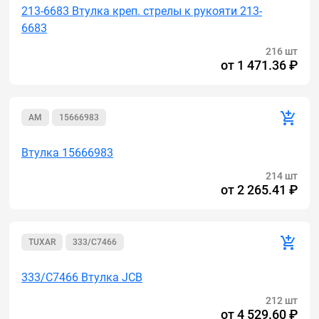
213-6683 Втулка креп. стрелы к рукояти 213-
6683
216 шт
от
1 471.36 ₽
AM
15666983
Втулка 15666983
214 шт
от
2 265.41 ₽
TUXAR
333/C7466
333/C7466 Втулка JCB
212 шт
от
4 529.60 ₽