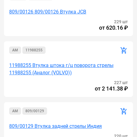
809/00126 809/00126 Втулка JCB
229 шт
от
620.16 ₽
AM
11988255
11988255 Втулка штока г/ц поворота стрелы
11988255 (Аналог (VOLVO))
227 шт
от
2 141.38 ₽
AM
809/00129
809/00129 Втулка задней стрелы Индия
220 шт