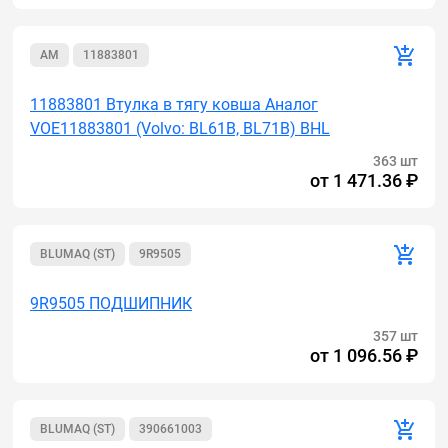
AM
11883801
11883801 Втулка в тягу ковша Аналог
VOE11883801 (Volvo: BL61B, BL71B) BHL
363 шт
от
1 471.36 ₽
BLUMAQ (ST)
9R9505
9R9505 ПОДШИПНИК
357 шт
от
1 096.56 ₽
BLUMAQ (ST)
390661003