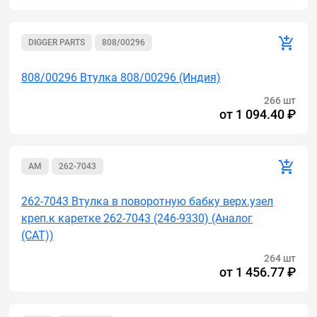
DIGGER PARTS
808/00296
808/00296 Втулка 808/00296 (Индия)
266 шт
от
1 094.40 ₽
AM
262-7043
262-7043 Втулка в поворотную бабку верх.узел
креп.к каретке 262-7043 (246-9330) (Аналог
(САТ))
264 шт
от
1 456.77 ₽