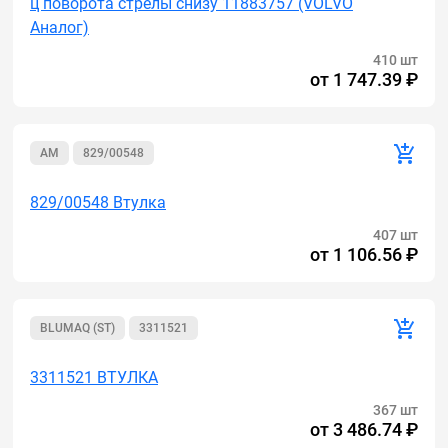
ц поворота стрелы снизу 11883757 (VOLVO
Аналог)
410 шт
от
1 747.39 ₽
AM
829/00548
829/00548 Втулка
407 шт
от
1 106.56 ₽
BLUMAQ (ST)
3311521
3311521 ВТУЛКА
367 шт
от
3 486.74 ₽