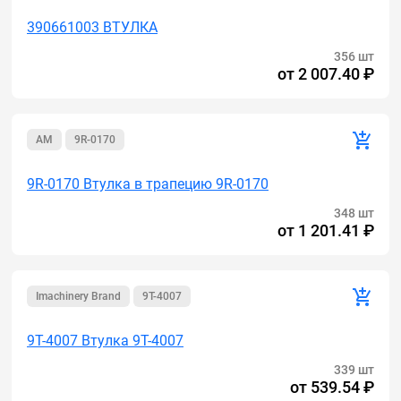
390661003 ВТУЛКА
356 шт
от
2 007.40 ₽
AM
9R-0170
9R-0170 Втулка в трапецию 9R-0170
348 шт
от
1 201.41 ₽
Imachinery Brand
9T-4007
9T-4007 Втулка 9T-4007
339 шт
от
539.54 ₽