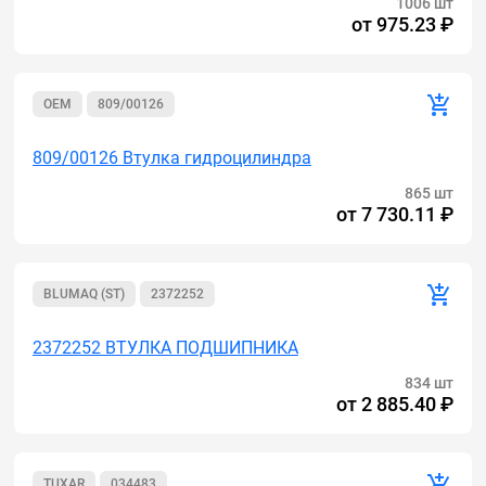
1006 шт
от
975.23 ₽
OEM
809/00126
809/00126 Втулка гидроцилиндра
865 шт
от
7 730.11 ₽
BLUMAQ (ST)
2372252
2372252 ВТУЛКА ПОДШИПНИКА
834 шт
от
2 885.40 ₽
TUXAR
034483