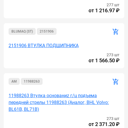
277 шт
от
1 216.97 ₽
BLUMAQ (ST)
2151906
2151906 ВТУЛКА ПОДШИПНИКА
273 шт
от
1 566.50 ₽
AM
11988263
11988263 Втулка основаниz г/ц подъема
передней стрелы 11988263 (Аналог, BHL Volvo:
BL61B, BL71B)
273 шт
от
2 371.20 ₽