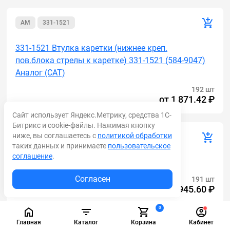
AM
331-1521
331-1521 Втулка каретки (нижнее креп.
пов.блока стрелы к каретке) 331-1521 (584-9047)
Аналог (САТ)
192 шт
от
1 871.42 ₽
Сайт использует Яндекс.Метрику, средства 1С-
Битрикс и cookie-файлы. Нажимая кнопку
ниже, вы соглашаетесь с
политикой обработки
TUXAR
809/00177
таких данных и принимаете
пользовательское
соглашение
.
809/00177 Втулка JCB
Согласен
191 шт
от
1 945.60 ₽
0
Главная
Каталог
Корзина
Кабинет
AM
15606200