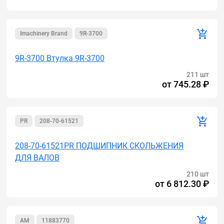
Imachinery Brand
9R-3700
9R-3700 Втулка 9R-3700
211 шт
от
745.28 ₽
PR
208-70-61521
208-70-61521PR ПОДШИПНИК СКОЛЬЖЕНИЯ
ДЛЯ ВАЛОВ
210 шт
от
6 812.30 ₽
AM
11883770