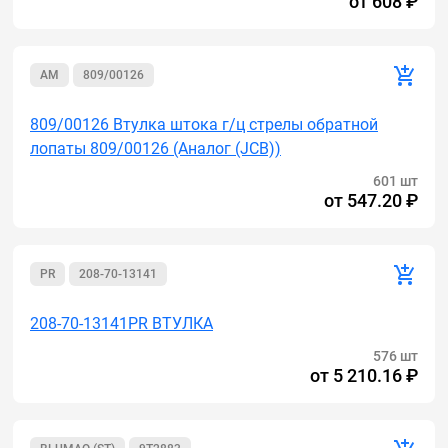
от
608 ₽
AM
809/00126
809/00126 Втулка штока г/ц стрелы обратной
лопаты 809/00126 (Аналог (JCB))
601 шт
от
547.20 ₽
PR
208-70-13141
208-70-13141PR ВТУЛКА
576 шт
от
5 210.16 ₽