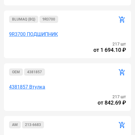
BLUMAQ (BQ)
9R3700
9R3700 ПОДШИПНИК
217 шт
от
1 694.10 ₽
OEM
4381857
4381857 Втулка
217 шт
от
842.69 ₽
AM
213-6683