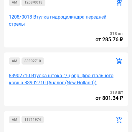
AM
1208/0018
1208/0018 Втулка гидроцилиндра передней
стрелы
318 шт
от
285.76 ₽
AM
83902710
83902710 Втулка штока г/ц опр. фронтального
ковша 83902710 (Аналог (New Holland))
318 шт
от
801.34 ₽
AM
11711974