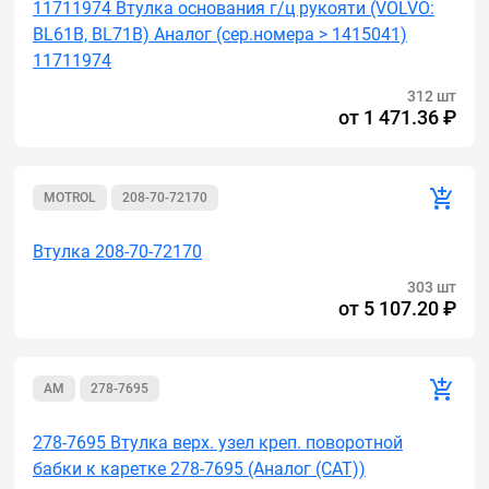
11711974 Втулка основания г/ц рукояти (VOLVO:
BL61B, BL71B) Аналог (сер.номера > 1415041)
11711974
312 шт
от
1 471.36 ₽
MOTROL
208-70-72170
Втулка 208-70-72170
303 шт
от
5 107.20 ₽
AM
278-7695
278-7695 Втулка верх. узел креп. поворотной
бабки к каретке 278-7695 (Аналог (САТ))