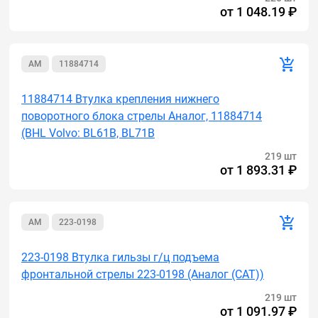
от
1 048.19 ₽
AM
11884714
11884714 Втулка крепления нижнего
поворотного блока стрелы Аналог, 11884714
(BHL Volvo: BL61B, BL71B
219 шт
от
1 893.31 ₽
AM
223-0198
223-0198 Втулка гильзы г/ц подъема
фронтальной стрелы 223-0198 (Аналог (САТ))
219 шт
от
1 091.97 ₽