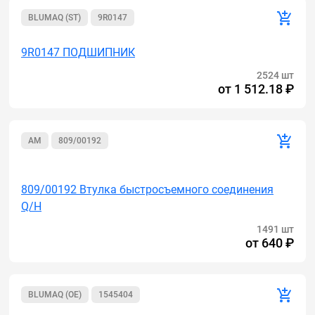
BLUMAQ (ST)
9R0147
9R0147 ПОДШИПНИК
2524 шт
от
1 512.18 ₽
AM
809/00192
Акция
809/00192 Втулка быстросъемного соединения
Q/H
1491 шт
от
640 ₽
BLUMAQ (OE)
1545404