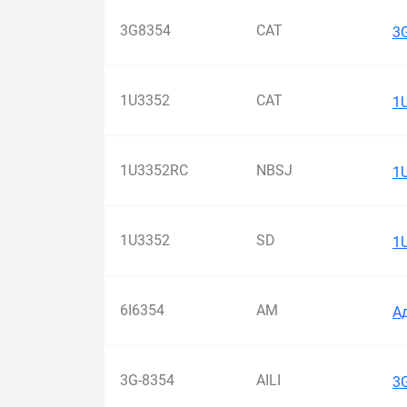
3G8354
CAT
3
1U3352
CAT
1
1U3352RC
NBSJ
1
1U3352
SD
1
6I6354
AM
А
3G-8354
AILI
3