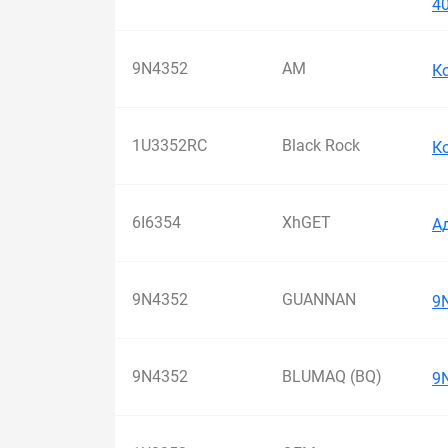
4
9N4352
AM
К
1U3352RC
Black Rock
К
6I6354
XhGET
А
9N4352
GUANNAN
9
9N4352
BLUMAQ (BQ)
9