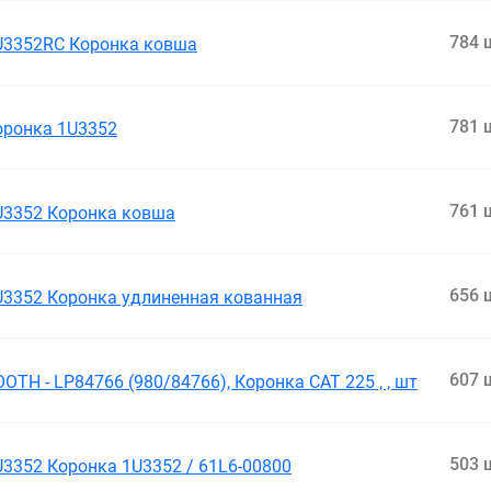
784 
U3352RC Коронка ковша
781 
оронка 1U3352
761 
U3352 Коронка ковша
656 
U3352 Коронка удлиненная кованная
607 
OTH - LP84766 (980/84766), Коронка САТ 225 , , шт
503 
U3352 Коронка 1U3352 / 61L6-00800