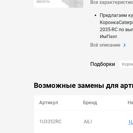
Все характеристи
Предлагаем к
КоронкаCaterp
2035-RC по вы
ИмПарт.
Мы каждый ден
Всё описание
Доставим 1U3
КоронкаCaterp
Подборки
Коро
2035-RC по Рос
Возможные замены для арт
Артикул
Бренд
Н
1U3352RC
AILI
1