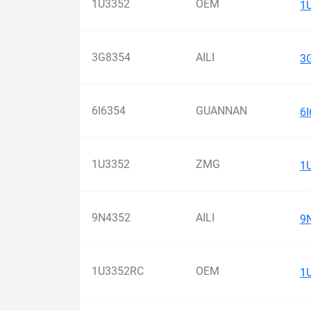
1U3352
OEM
1
3G8354
AILI
3
6I6354
GUANNAN
6
1U3352
ZMG
1
9N4352
AILI
9
1U3352RC
OEM
1