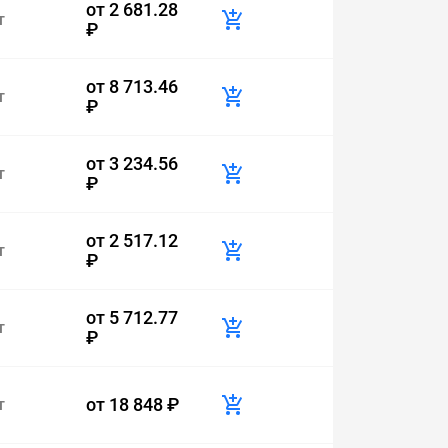
от
2 681.28
т
₽
от
8 713.46
т
₽
от
3 234.56
т
₽
от
2 517.12
т
₽
от
5 712.77
т
₽
от
18 848 ₽
т