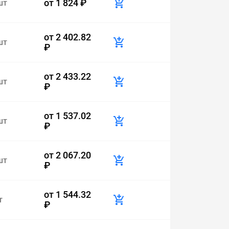
от
1 824 ₽
шт
от
2 402.82
шт
₽
от
2 433.22
шт
₽
от
1 537.02
шт
₽
от
2 067.20
шт
₽
от
1 544.32
т
₽