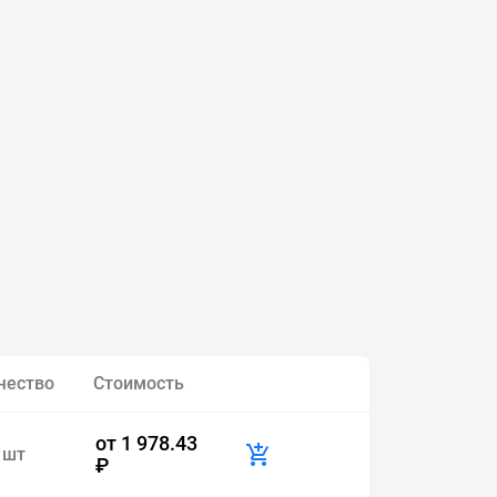
чество
Стоимость
от
1 978.43
 шт
₽