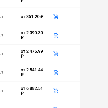
₽
от
851.20 ₽
шт
от
2 090.30
шт
₽
от
2 476.99
шт
₽
от
2 541.44
шт
₽
от
6 882.51
шт
₽