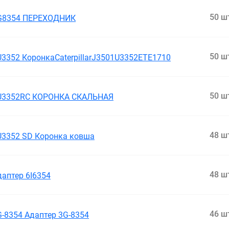
50 ш
G8354 ПЕРЕХОДНИК
50 ш
U3352 КоронкаCaterpillarJ3501U3352ETE1710
50 ш
U3352RC КОРОНКА СКАЛЬНАЯ
48 ш
U3352 SD Коронка ковша
48 ш
даптер 6I6354
46 ш
G-8354 Адаптер 3G-8354