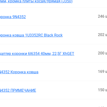
0мм, кромка плиты косая/прямая (J350)
246 
оронка 9N4352
202 
оронка ковша 1U3352RC Black Rock
200 
даптер коронки 6I6354 40мм, 22,5Г XhGET
169 
N4352 Коронка ковша
150 
N4352 ПРИМЕЧАНИЕ