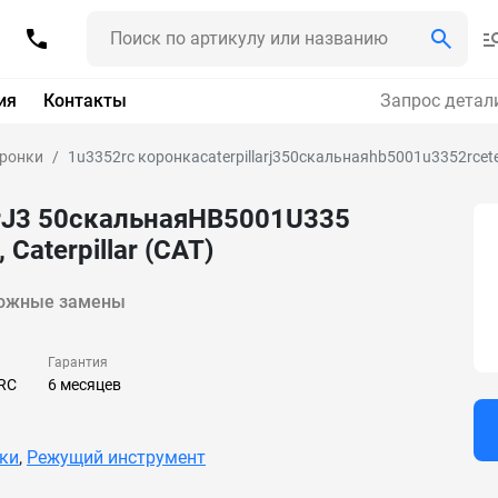
ия
Контакты
Запрос детал
ронки
1u3352rc коронкаcaterpillarj350скальнаяhb5001u3352rcete
arJ3 50скальнаяHB5001U335
Caterpillar (CAT)
ожные замены
Гарантия
RC
6 месяцев
ки
,
Режущий инструмент