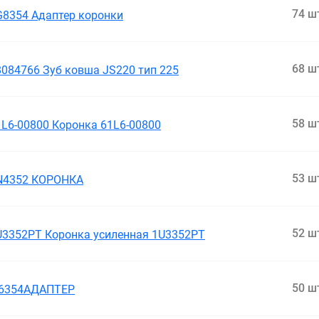
74 ш
G8354 Адаптер коронки
68 ш
8084766 Зуб ковша JS220 тип 225
58 ш
1L6-00800 Коронка 61L6-00800
53 ш
N4352 КОРОНКА
52 ш
U3352PT Коронка усиленная 1U3352PT
50 ш
I6354АДАПТЕР