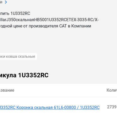
ки
упить 1U3352RC
illarJ350скальнаяHB5001U3352RCETEX-3035-RC/X-
годной цене от производителя CAT в Компании
ь обновляем цены и наличие — данные актуальны.
352RC
illarJ350скальнаяHB5001U3352RCETEX-3035-RC/X-
нки ковша скальные
сии и СНГ.
икула 1U3352RC
азвание
Коли
2739
U3352RC Коронка скальная 61L6-00800 / 1U3352RC