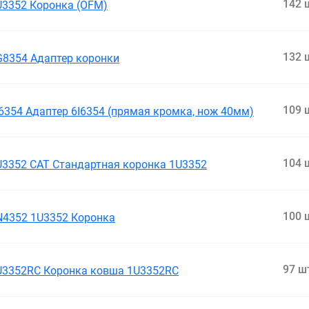
142 
U3352 Коронка (OFM)
132 
G8354 Адаптер коронки
109 
I6354 Адаптер 6I6354 (прямая кромка, нож 40мм)
104 
U3352 CAT Стандартная коронка 1U3352
100 
N4352 1U3352 Коронка
97 ш
U3352RC Коронка ковша 1U3352RC