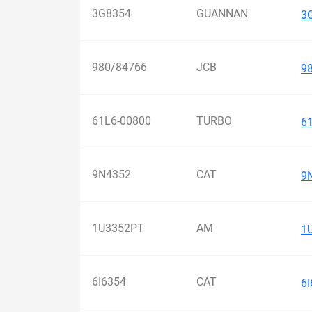
3G8354
GUANNAN
3
980/84766
JCB
9
61L6-00800
TURBO
6
9N4352
CAT
9
1U3352PT
AM
1
6I6354
CAT
6