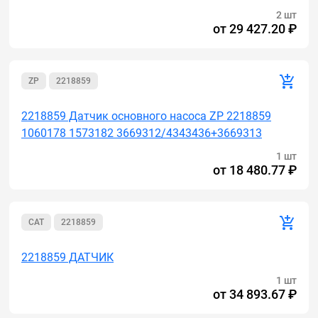
2 шт
от
29 427.20 ₽
ZP
2218859
2218859 Датчик основного насоса ZP 2218859
1060178 1573182 3669312/4343436+3669313
1 шт
от
18 480.77 ₽
CAT
2218859
2218859 ДАТЧИК
1 шт
от
34 893.67 ₽