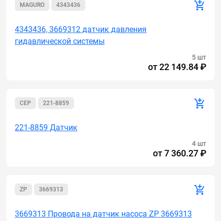
MAGURO
4343436
4343436, 3669312 датчик давления
гидавлической системы
5 шт
от
22 149.84 ₽
CEP
221-8859
221-8859 Датчик
4 шт
от
7 360.27 ₽
ZP
3669313
3669313 Провода на датчик насоса ZP 3669313