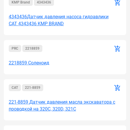
KMP Brand
4343436
4343436Датчик давления насоса гидравлики
CAT 4343436 KMP BRAND
PRC
2218859
2218859 Соленоид
CAT
221-8859
221-8859 Датчик давления масла экскаватора с
проводкой на 320C, 320D, 321C