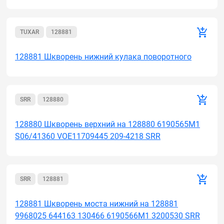
TUXAR
128881
128881 Шкворень нижний кулака поворотного
SRR
128880
128880 Шкворень верхний на 128880 6190565M1
S06/41360 VOE11709445 209-4218 SRR
SRR
128881
128881 Шкворень моста нижний на 128881
9968025 644163 130466 6190566M1 3200530 SRR