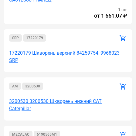
1 шт
от
1 661.07 ₽
SRP
17220179
17220179 Шкворень верхний 84259754, 9968023
SRP
AM
3200530
3200530 3200530 Шкворень нижний CAT
Caterpillar
MECALAC
6190565M1