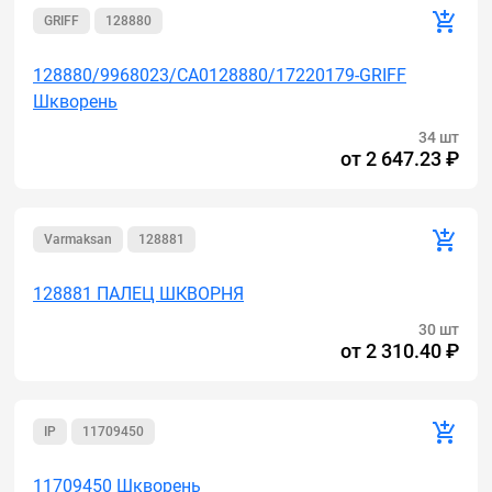
GRIFF
128880
128880/9968023/CA0128880/17220179-GRIFF
Шкворень
34 шт
от
2 647.23 ₽
Varmaksan
128881
128881 ПАЛЕЦ ШКВОРНЯ
30 шт
от
2 310.40 ₽
IP
11709450
11709450 Шкворень