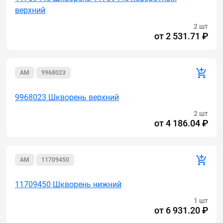
верхний
2 шт
от
2 531.71 ₽
AM
9968023
9968023 Шкворень верхний
2 шт
от
4 186.04 ₽
AM
11709450
11709450 Шкворень нижний
1 шт
от
6 931.20 ₽