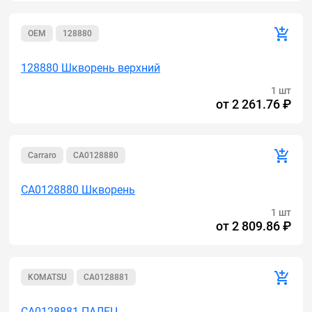
OEM
128880
128880 Шкворень верхний
1 шт
от
2 261.76 ₽
Carraro
CA0128880
CA0128880 Шкворень
1 шт
от
2 809.86 ₽
KOMATSU
CA0128881
CA0128881 ПАЛЕЦ