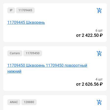
IP
11709445
11709445 Шкворень
6 шт
от
2 422.50 ₽
Carraro
11709450
11709450 Шкворень 11709450 поворотный
нижний
4 шт
от
2 626.56 ₽
ANAC
128880