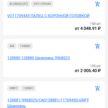
BLUMAQ (ST)
VO11709445
VO11709445 ПАЛЕЦ С КОРОННОЙ ГОЛОВКОЙ
158 шт
от
4 048.91 ₽
AM
128880
128880 128880 Шкворень 9968023
126 шт
от
2 006.40 ₽
GRIFF
128881
128881/9968025/CA0128881/11709450-GRIFF
Шкворень