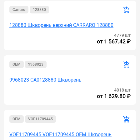
Carraro
128880
128880 Шкворень верхний CARRARO 128880
4779 шт
от
1 567.42 ₽
OEM
9968023
9968023 CA0128880 Шкворень
4018 шт
от
1 629.80 ₽
OEM
VOE11709445
VOE11709445 VOE11709445 OEM Шкворень