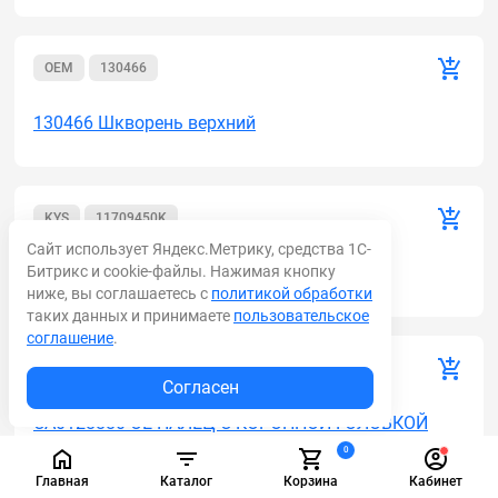
OEM
130466
130466 Шкворень верхний
KYS
11709450K
Сайт использует Яндекс.Метрику, средства 1С-
Битрикс и cookie-файлы. Нажимая кнопку
11709450K Шкворень
ниже, вы соглашаетесь с
политикой обработки
таких данных и принимаете
пользовательское
соглашение
.
BLUMAQ (OE)
CA0128880
Согласен
CA0128880 OE ПАЛЕЦ С КОРОННОЙ ГОЛОВКОЙ
0
Главная
Каталог
Корзина
Кабинет