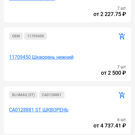
7 шт
от
2 227.75 ₽
OEM
11709450
Акция
11709450 Шкворень нижний
7 шт
от
2 500 ₽
BLUMAQ (ST)
CA0128881
CA0128881 ST ШКВОРЕНЬ
6 шт
от
4 737.41 ₽