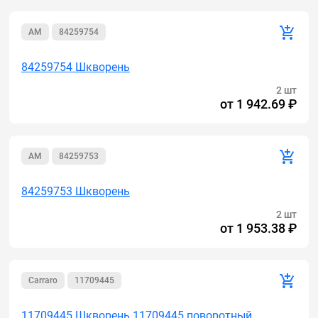
AM
84259754
84259754 Шкворень
2 шт
от
1 942.69 ₽
AM
84259753
84259753 Шкворень
2 шт
от
1 953.38 ₽
Carraro
11709445
11709445 Шкворень 11709445 поворотный