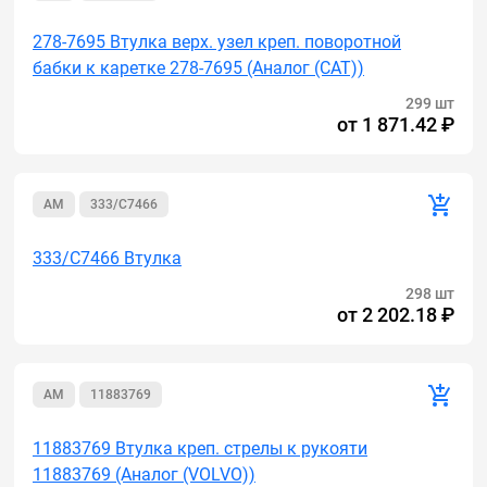
278-7695 Втулка верх. узел креп. поворотной
бабки к каретке 278-7695 (Аналог (САТ))
299 шт
от
1 871.42 ₽
AM
333/C7466
333/C7466 Втулка
298 шт
от
2 202.18 ₽
AM
11883769
11883769 Втулка креп. стрелы к рукояти
11883769 (Аналог (VOLVO))