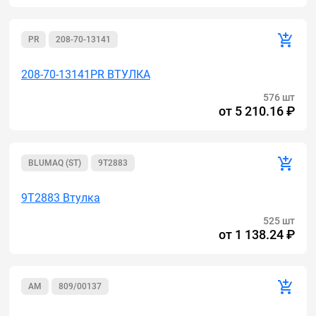
PR
208-70-13141
208-70-13141PR ВТУЛКА
576 шт
от
5 210.16 ₽
BLUMAQ (ST)
9T2883
9T2883 Втулка
525 шт
от
1 138.24 ₽
AM
809/00137