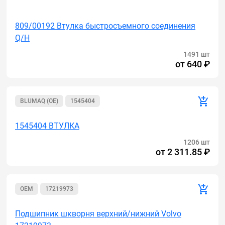
Акция
809/00192 Втулка быстросъемного соединения
Q/H
1491 шт
от
640 ₽
BLUMAQ (OE)
1545404
1545404 ВТУЛКА
1206 шт
от
2 311.85 ₽
OEM
17219973
Подшипник шкворня верхний/нижний Volvo