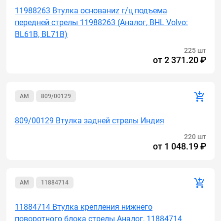
11988263 Втулка основаниz г/ц подъема
передней стрелы 11988263 (Аналог, BHL Volvo:
BL61B, BL71B)
225 шт
от
2 371.20 ₽
AM
809/00129
809/00129 Втулка задней стрелы Индия
220 шт
от
1 048.19 ₽
AM
11884714
11884714 Втулка крепления нижнего
поворотного блока стрелы Аналог, 11884714