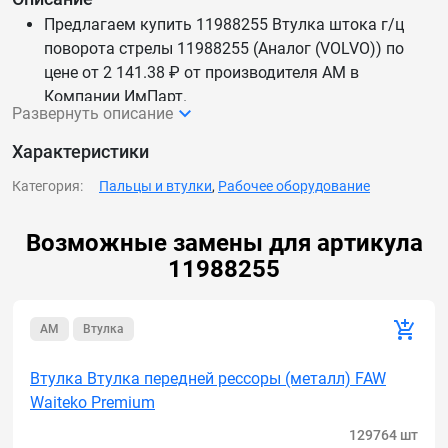
Предлагаем купить 11988255 Втулка штока г/ц
поворота стрелы 11988255 (Аналог (VOLVO)) по
цене от 2 141.38 ₽ от производителя AM в
Компании ИмПарт.
Развернуть описание
Мы каждый день обновляем цены и наличие —
данные актуальны.
Характеристики
Доставим 11988255 Втулка штока г/ц поворота
Категория:
Пальцы и втулки
,
Рабочее оборудование
стрелы 11988255 (Аналог (VOLVO)) по России и СНГ.
Возможные замены для артикула
11988255
AM
Втулка
Втулка Втулка передней рессоры (металл) FAW
Waiteko Premium
129764 шт