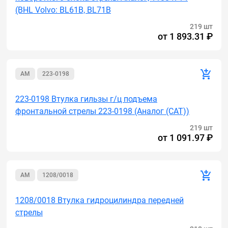
(BHL Volvo: BL61B, BL71B
219 шт
от
1 893.31 ₽
AM
223-0198
223-0198 Втулка гильзы г/ц подъема
фронтальной стрелы 223-0198 (Аналог (САТ))
219 шт
от
1 091.97 ₽
AM
1208/0018
1208/0018 Втулка гидроцилиндра передней
стрелы