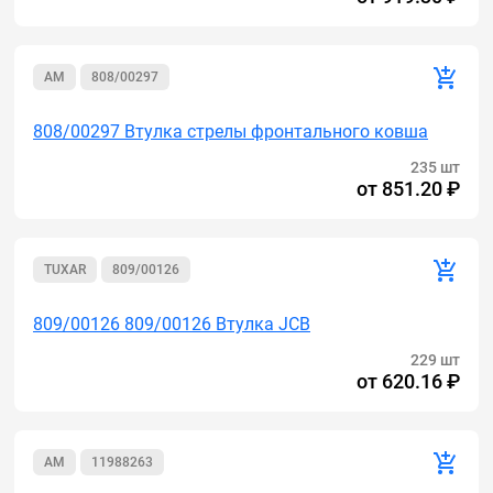
AM
808/00297
808/00297 Втулка стрелы фронтального ковша
235 шт
от
851.20 ₽
TUXAR
809/00126
809/00126 809/00126 Втулка JCB
229 шт
от
620.16 ₽
AM
11988263