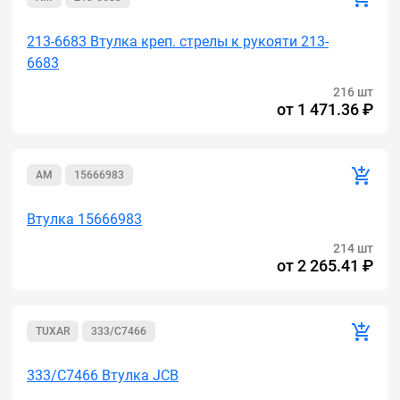
213-6683 Втулка креп. стрелы к рукояти 213-
6683
216 шт
от
1 471.36 ₽
AM
15666983
Втулка 15666983
214 шт
от
2 265.41 ₽
TUXAR
333/C7466
333/C7466 Втулка JCB