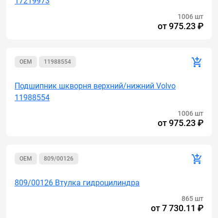
17219973
1006 шт
от
975.23 ₽
OEM
11988554
Подшипник шкворня верхний/нижний Volvo
11988554
1006 шт
от
975.23 ₽
OEM
809/00126
809/00126 Втулка гидроцилиндра
865 шт
от
7 730.11 ₽