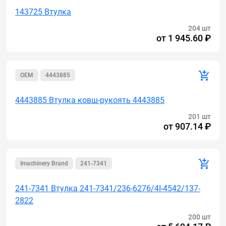
143725 Втулка
204 шт
от
1 945.60 ₽
OEM
4443885
4443885 Втулка ковш-рукоять 4443885
201 шт
от
907.14 ₽
Imachinery Brand
241-7341
241-7341 Втулка 241-7341/236-6276/4I-4542/137-
2822
200 шт