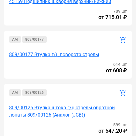
45159 Подшипник шкворня верхний/нижний
709 шт
от
715.01 ₽
AM
809/00177
809/00177 Втулка г/ц поворота стрелы
614 шт
от
608 ₽
AM
809/00126
809/00126 Втулка штока г/ц стрелы обратной
лопаты 809/00126 (Аналог (JCB))
599 шт
от
547.20 ₽