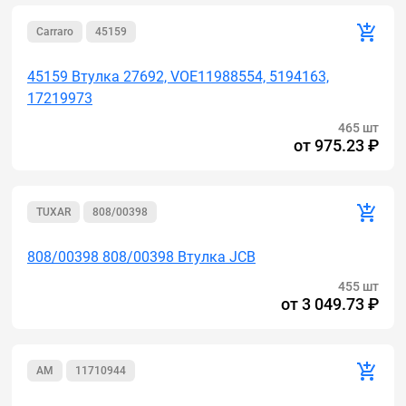
Carraro
45159
45159 Втулка 27692, VOE11988554, 5194163,
17219973
465 шт
от
975.23 ₽
TUXAR
808/00398
808/00398 808/00398 Втулка JCB
455 шт
от
3 049.73 ₽
AM
11710944