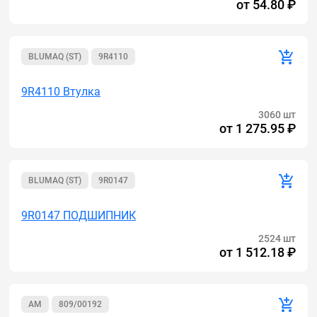
от
54.80 ₽
BLUMAQ (ST)
9R4110
9R4110 Втулка
3060 шт
от
1 275.95 ₽
BLUMAQ (ST)
9R0147
9R0147 ПОДШИПНИК
2524 шт
от
1 512.18 ₽
AM
809/00192