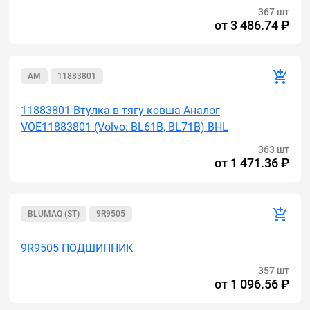
367 шт
от
3 486.74 ₽
AM
11883801
11883801 Втулка в тягу ковша Аналог
VOE11883801 (Volvo: BL61B, BL71B) BHL
363 шт
от
1 471.36 ₽
BLUMAQ (ST)
9R9505
9R9505 ПОДШИПНИК
357 шт
от
1 096.56 ₽