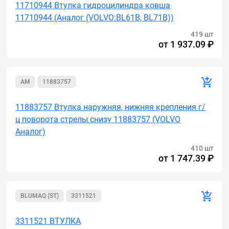
11710944 Втулка гидроцилиндра ковша
11710944 (Аналог (VOLVO:BL61B, BL71B))
419 шт
от
1 937.09 ₽
AM
11883757
11883757 Втулка наружняя, нижняя крепления г/
ц поворота стрелы снизу 11883757 (VOLVO
Аналог)
410 шт
от
1 747.39 ₽
BLUMAQ (ST)
3311521
3311521 ВТУЛКА