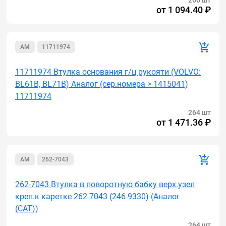
266 шт
от
1 094.40 ₽
AM
11711974
11711974 Втулка основания г/ц рукояти (VOLVO:
BL61B, BL71B) Аналог (сер.номера > 1415041)
11711974
264 шт
от
1 471.36 ₽
AM
262-7043
262-7043 Втулка в поворотную бабку верх.узел
креп.к каретке 262-7043 (246-9330) (Аналог
(САТ))
264 шт