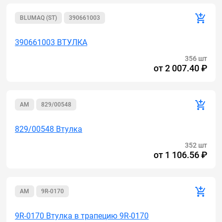
BLUMAQ (ST)
390661003
390661003 ВТУЛКА
356 шт
от
2 007.40 ₽
AM
829/00548
829/00548 Втулка
352 шт
от
1 106.56 ₽
AM
9R-0170
9R-0170 Втулка в трапецию 9R-0170