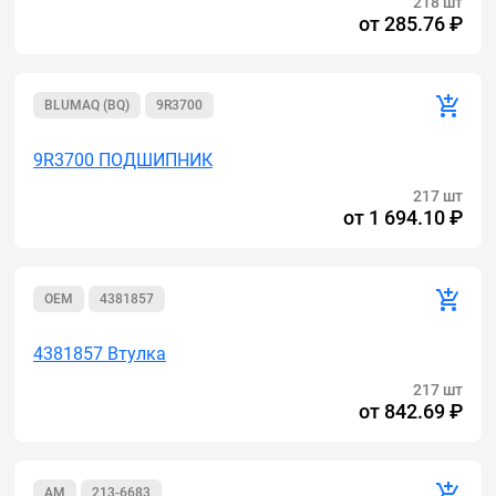
218 шт
от
285.76 ₽
BLUMAQ (BQ)
9R3700
9R3700 ПОДШИПНИК
217 шт
от
1 694.10 ₽
OEM
4381857
4381857 Втулка
217 шт
от
842.69 ₽
AM
213-6683