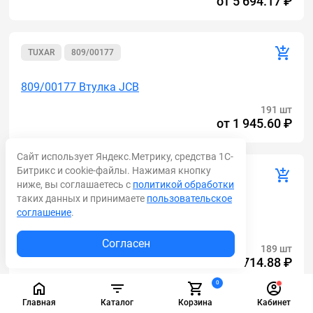
от
5 694.17 ₽
TUXAR
809/00177
809/00177 Втулка JCB
191 шт
от
1 945.60 ₽
Сайт использует Яндекс.Метрику, средства 1С-
Битрикс и cookie-файлы. Нажимая кнопку
AM
15606200
ниже, вы соглашаетесь с
политикой обработки
таких данных и принимаете
пользовательское
15606200 Втулка в раму 15606200 (Аналог
соглашение
.
(Volvo)) BL61 PLUS, BL71 PLUS
Согласен
189 шт
от
3 714.88 ₽
0
Главная
Каталог
Корзина
Кабинет