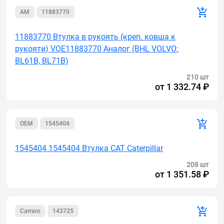
AM
11883770
11883770 Втулка в рукоять (креп. ковша к
рукояти) VOE11883770 Аналог (BHL VOLVO:
BL61B, BL71B)
210 шт
от
1 332.74 ₽
OEM
1545404
1545404 1545404 Втулка CAT Caterpillar
208 шт
от
1 351.58 ₽
Carraro
143725