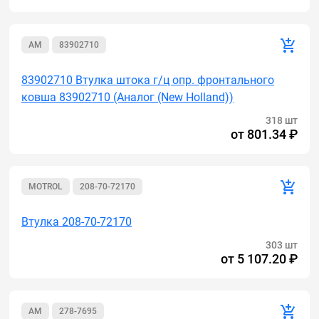
AM
83902710
83902710 Втулка штока г/ц опр. фронтального
ковша 83902710 (Аналог (New Holland))
318 шт
от
801.34 ₽
MOTROL
208-70-72170
Втулка 208-70-72170
303 шт
от
5 107.20 ₽
AM
278-7695