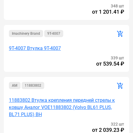
348 шт
от
1 201.41 ₽
Imachinery Brand
9T-4007
9T-4007 Втулка 9T-4007
339 шт
от
539.54 ₽
AM
11883802
11883802 Втулка крепления передней стрелы к
ковшу Аналог VOE11883802 (Volvo BL61 PLUS,
BL71 PLUS) BH
322 шт
от
2 039.23 ₽