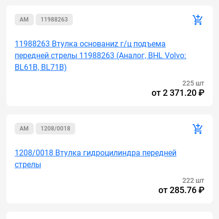
AM
11988263
11988263 Втулка основаниz г/ц подъема
передней стрелы 11988263 (Аналог, BHL Volvo:
BL61B, BL71B)
225 шт
от
2 371.20 ₽
AM
1208/0018
1208/0018 Втулка гидроцилиндра передней
стрелы
222 шт
от
285.76 ₽