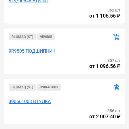
829/00548 Втулка
362 шт
от
1 106.56 ₽
BLUMAQ (ST)
9R9505
9R9505 ПОДШИПНИК
357 шт
от
1 096.56 ₽
BLUMAQ (ST)
390661003
390661003 ВТУЛКА
356 шт
от
2 007.40 ₽