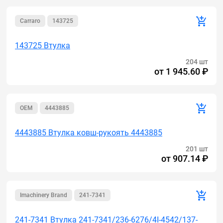
Carraro
143725
143725 Втулка
204 шт
от
1 945.60 ₽
OEM
4443885
4443885 Втулка ковш-рукоять 4443885
201 шт
от
907.14 ₽
Imachinery Brand
241-7341
241-7341 Втулка 241-7341/236-6276/4I-4542/137-