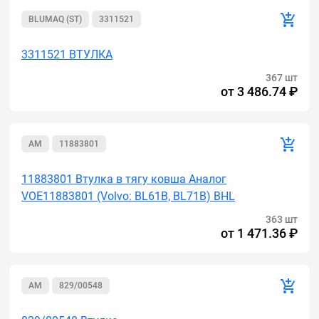
BLUMAQ (ST)
3311521
3311521 ВТУЛКА
367 шт
от
3 486.74 ₽
AM
11883801
11883801 Втулка в тягу ковша Аналог
VOE11883801 (Volvo: BL61B, BL71B) BHL
363 шт
от
1 471.36 ₽
AM
829/00548