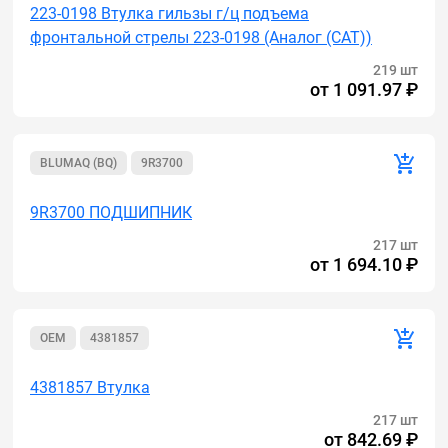
223-0198 Втулка гильзы г/ц подъема
фронтальной стрелы 223-0198 (Аналог (САТ))
219 шт
от
1 091.97 ₽
BLUMAQ (BQ)
9R3700
9R3700 ПОДШИПНИК
217 шт
от
1 694.10 ₽
OEM
4381857
4381857 Втулка
217 шт
от
842.69 ₽