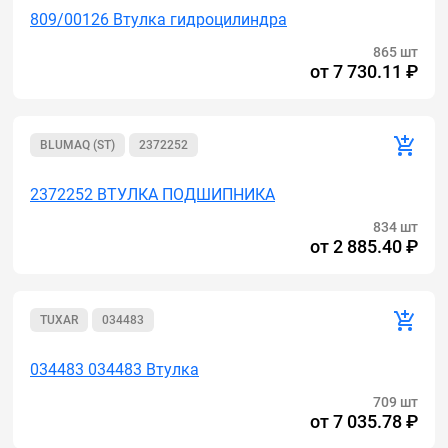
809/00126 Втулка гидроцилиндра
865 шт
от
7 730.11 ₽
BLUMAQ (ST)
2372252
2372252 ВТУЛКА ПОДШИПНИКА
834 шт
от
2 885.40 ₽
TUXAR
034483
034483 034483 Втулка
709 шт
от
7 035.78 ₽