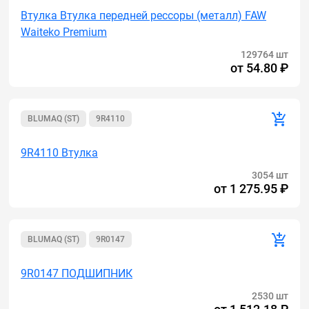
Втулка Втулка передней рессоры (металл) FAW
Waiteko Premium
129764 шт
от
54.80 ₽
BLUMAQ (ST)
9R4110
9R4110 Втулка
3054 шт
от
1 275.95 ₽
BLUMAQ (ST)
9R0147
9R0147 ПОДШИПНИК
2530 шт