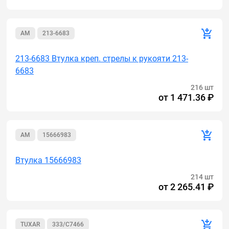
AM
213-6683
213-6683 Втулка креп. стрелы к рукояти 213-
6683
216 шт
от
1 471.36 ₽
AM
15666983
Втулка 15666983
214 шт
от
2 265.41 ₽
TUXAR
333/C7466