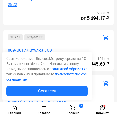
2822
200 шт
от
5 694.17 ₽
TUXAR
809/00177
809/00177 Втулка JCB
Сайт использует Яндекс.Метрику, средства 1С-
191 шт
от
1 945.60 ₽
Битрикс и cookie-файлы. Нажимая кнопку
ниже, вы соглашаетесь с
политикой обработки
таких данных и принимаете
пользовательское
соглашение
.
AM
15606200
Согласен
15606200 Втулка в раму 15606200 (Аналог
(Volvo)) BL61 PLUS, BL71 PLUS
0
189 шт
Главная
Каталог
Корзина
Кабинет
от
3 714.88 ₽