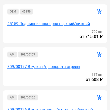
OEM
45159
45159 Подшипник шкворня верхний/нижний
709 шт
от
715.01 ₽
AM
809/00177
809/00177 Втулка г/ц поворота стрелы
617 шт
от
608 ₽
AM
809/00126
809/00126 Втулка штока г/ц стрелы обратной