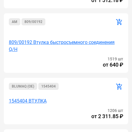
от
1 512.18 ₽
AM
809/00192
Акция
809/00192 Втулка быстросъемного соединения
Q/H
1519 шт
от
640 ₽
BLUMAQ (OE)
1545404
1545404 ВТУЛКА
1206 шт
от
2 311.85 ₽