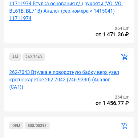
11711974 Втулка основания г/ц рукояти (VOLVO:
BL61B, BL71B) Аналог (сер.номера > 1415041)
11711974
264 шт
от
1 471.36 ₽
AM
262-7043
262-7043 Втулка в поворотную бабку верх.узел
креп.к каретке 262-7043 (246-9330) (Аналог
(САТ))
264 шт
от
1 456.77 ₽
OEM
808/00398