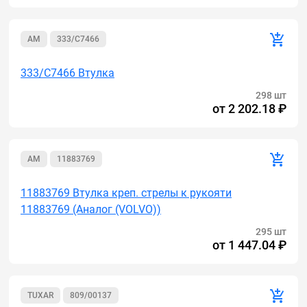
AM
333/C7466
333/C7466 Втулка
298 шт
от
2 202.18 ₽
AM
11883769
11883769 Втулка креп. стрелы к рукояти
11883769 (Аналог (VOLVO))
295 шт
от
1 447.04 ₽
TUXAR
809/00137