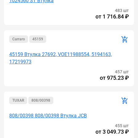
1024560 ST Втулка
483 шт
от
1 716.84 ₽
Carraro
45159
45159 Втулка 27692, VOE11988554, 5194163,
17219973
457 шт
от
975.23 ₽
TUXAR
808/00398
808/00398 808/00398 Втулка JCB
455 шт
от
3 049.73 ₽