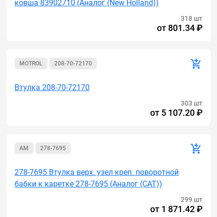
ковша 83902710 (Аналог (New Holland))
318 шт
от
801.34 ₽
MOTROL
208-70-72170
Втулка 208-70-72170
303 шт
от
5 107.20 ₽
AM
278-7695
278-7695 Втулка верх. узел креп. поворотной
бабки к каретке 278-7695 (Аналог (САТ))
299 шт
от
1 871.42 ₽