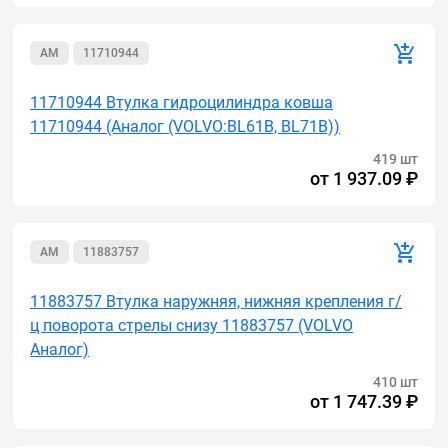
AM
11710944
11710944 Втулка гидроцилиндра ковша
11710944 (Аналог (VOLVO:BL61B, BL71B))
419 шт
от
1 937.09 ₽
AM
11883757
11883757 Втулка наружняя, нижняя крепления г/
ц поворота стрелы снизу 11883757 (VOLVO
Аналог)
410 шт
от
1 747.39 ₽