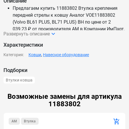
Описание
Предлагаем купить 11883802 Втулка крепления
передней стрелы к ковшу Аналог VOE11883802
(Volvo BL61 PLUS, BL71 PLUS) BH по цене от 2
039.23 ₽ от производителя AM в Компании ИмПарт.
Развернуть описание
Мы каждый день обновляем цены и наличие —
данные актуальны.
Характеристики
Доставим 11883802 Втулка крепления передней
Категория:
Ковши
,
Навесное оборудование
стрелы к ковшу Аналог VOE11883802 (Volvo BL61
PLUS, BL71 PLUS) BH по России и СНГ.
Подборки
Втулки ковша
Возможные замены для артикула
11883802
AM
Втулка