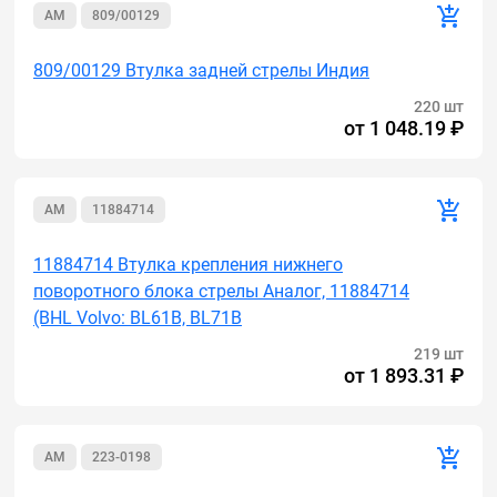
AM
809/00129
809/00129 Втулка задней стрелы Индия
220 шт
от
1 048.19 ₽
AM
11884714
11884714 Втулка крепления нижнего
поворотного блока стрелы Аналог, 11884714
(BHL Volvo: BL61B, BL71B
219 шт
от
1 893.31 ₽
AM
223-0198