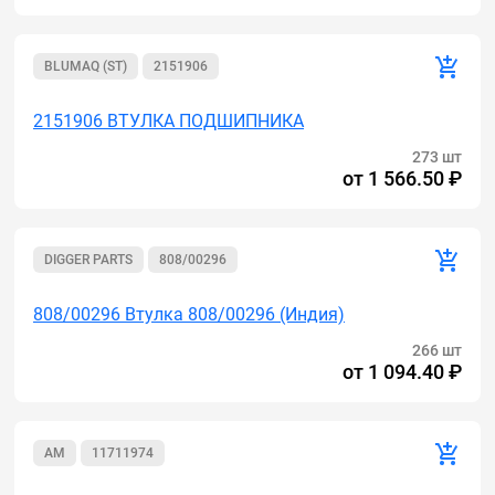
BLUMAQ (ST)
2151906
2151906 ВТУЛКА ПОДШИПНИКА
273 шт
от
1 566.50 ₽
DIGGER PARTS
808/00296
808/00296 Втулка 808/00296 (Индия)
266 шт
от
1 094.40 ₽
AM
11711974