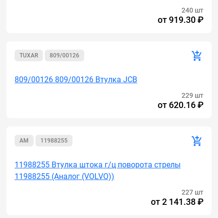
240 шт
от
919.30 ₽
TUXAR
809/00126
809/00126 809/00126 Втулка JCB
229 шт
от
620.16 ₽
AM
11988255
11988255 Втулка штока г/ц поворота стрелы
11988255 (Аналог (VOLVO))
227 шт
от
2 141.38 ₽