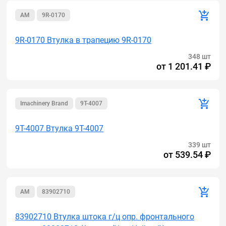
AM
9R-0170
9R-0170 Втулка в трапецию 9R-0170
348 шт
от
1 201.41 ₽
Imachinery Brand
9T-4007
9T-4007 Втулка 9T-4007
339 шт
от
539.54 ₽
AM
83902710
83902710 Втулка штока г/ц опр. фронтального