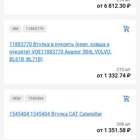
от
6 812.30 ₽
AM
11883770
11883770 Втулка в рукоять (креп. ковша к
рукояти) VOE11883770 Аналог (BHL VOLVO:
BL61B, BL71B)
210 шт
от
1 332.74 ₽
OEM
1545404
1545404 1545404 Втулка CAT Caterpillar
208 шт
от
1 351.58 ₽