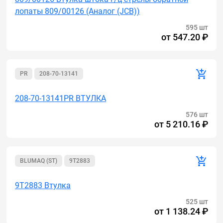
лопаты 809/00126 (Аналог (JCB))
595 шт
от
547.20 ₽
PR
208-70-13141
208-70-13141PR ВТУЛКА
576 шт
от
5 210.16 ₽
BLUMAQ (ST)
9T2883
9T2883 Втулка
525 шт
от
1 138.24 ₽